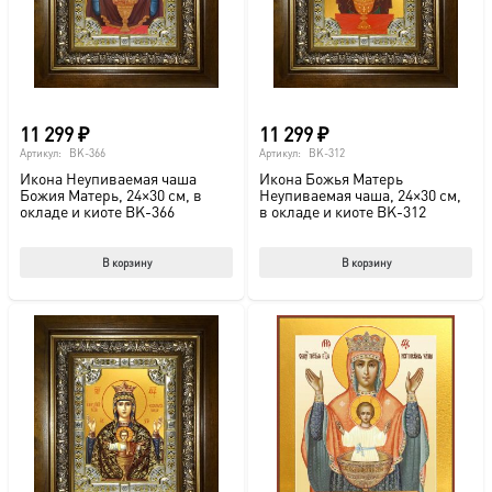
на
на
странице
стр
товара.
това
11 299
₽
11 299
₽
Артикул:
BK-366
Артикул:
BK-312
Икона Неупиваемая чаша
Икона Божья Матерь
Божия Матерь, 24×30 см, в
Неупиваемая чаша, 24×30 см,
окладе и киоте BK-366
в окладе и киоте BK-312
В корзину
В корзину