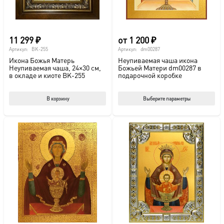
11 299
₽
от
1 200
₽
Артикул:
BK-255
Артикул:
dm00287
Икона Божья Матерь
Неупиваемая чаша икона
Неупиваемая чаша, 24×30 см,
Божьей Матери dm00287 в
в окладе и киоте BK-255
подарочной коробке
Этот
В корзину
Выберите параметры
тов
име
нес
вар
Опц
мож
выб
на
стр
това