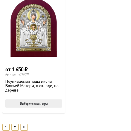
от
1 650
₽
Артикул:
6397OW
Неупиваемая чаша икона
Божьей Матери, в окладе, на
дереве
Этот
Выберите параметры
товар
имеет
несколько
1
2
вариаций.