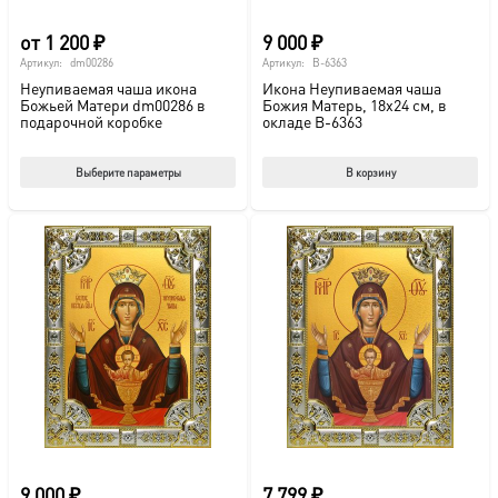
от
1 200
₽
9 000
₽
Артикул:
dm00286
Артикул:
B-6363
Неупиваемая чаша икона
Икона Неупиваемая чаша
Божьей Матери dm00286 в
Божия Матерь, 18х24 см, в
подарочной коробке
окладе B-6363
Этот
Выберите параметры
В корзину
товар
имеет
несколько
вариаций.
Опции
можно
выбрать
на
странице
товара.
9 000
₽
7 799
₽