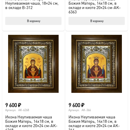
Неупиваемая чаша, 18×24 см,
Божия Матерь, 14х18 см, в
в окладе B-312
окладе и киоте 20×24 см-AK-
6363
В корзину
В корзину
9 600
₽
9 600
₽
Артикул:
AK-6268
Артикул:
AK-366
Икона Неупиваемая чаша
Икона Неупиваемая чаша
Божия Матерь, 14х18 см, в
Божия Матерь, 14х18 см, в
окладе и киоте 20×24 см-AK-
окладе и киоте 20×24 см AK-
6268
366