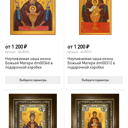
от
1 200
₽
от
1 200
₽
Артикул:
dm00366
Артикул:
dm00312
Неупиваемая чаша икона
Неупиваемая чаша икона
Божьей Матери dm00366 в
Божьей Матери dm00312 в
подарочной коробке
подарочной коробке
Этот
Этот
Выберите параметры
Выберите параметры
товар
тов
имеет
име
несколько
нес
вариаций.
вар
Опции
Опц
можно
мож
выбрать
выб