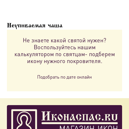
Опции
можно
выбрать
Неупиваемая чаша
на
странице
Не знаете какой святой нужен?
товара.
Воспользуйтесь нашим
калькулятором по святцам- подберем
икону нужного покровителя.
Подобрать по дате онлайн