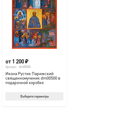
от
1 200
₽
Артикул:
dm00500
Икона Рустик Парижский
священномученик dm00500 в
подарочной коробке
Этот
Выберите параметры
товар
имеет
несколько
вариаций.
Опции