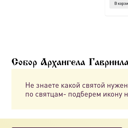
В корз
Собор Архангела Гавриил
Не знаете какой святой нуже
по святцам- подберем икону 