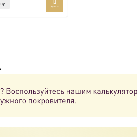
ину
Купить
а
н? Воспользуйтесь нашим калькулято
нужного покровителя.