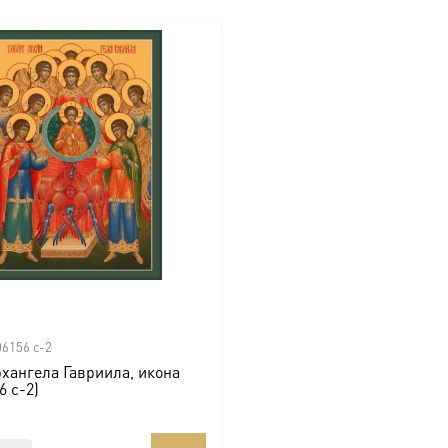
06156 с-2
хангела Гавриила, икона
6 с-2)