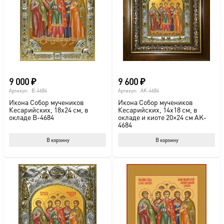
можно
выбрать
на
странице
товара.
9 000
₽
9 600
₽
Артикул:
B-4684
Артикул:
AK-4684
Икона Собор мучеников
Икона Собор мучеников
Кесарийских, 18х24 см, в
Кесарийских, 14х18 см, в
окладе B-4684
окладе и киоте 20×24 см AK-
4684
В корзину
В корзину