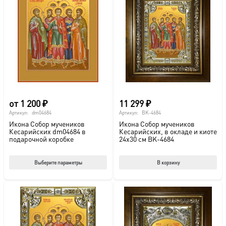
от
1 200
₽
11 299
₽
Артикул:
dm04684
Артикул:
BK-4684
Икона Собор мучеников
Икона Собор мучеников
Кесарийских dm04684 в
Кесарийских, в окладе и киоте
подарочной коробке
24х30 см BK-4684
Этот
Выберите параметры
В корзину
товар
имеет
несколько
вариаций.
Опции