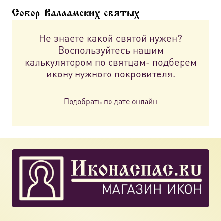
можно
Собор Валаамских святых
выбрать
на
Не знаете какой святой нужен?
странице
Воспользуйтесь нашим
товара.
калькулятором по святцам- подберем
икону нужного покровителя.
Подобрать по дате онлайн