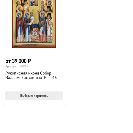
от
39 000
₽
Артикул:
G-0016
Рукописная икона Собор
Валаамских святых-G-0016
Этот
Выберите параметры
товар
имеет
несколько
вариаций.
Опции