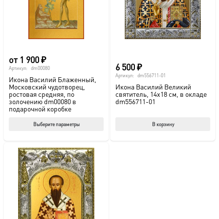
от
1 900
₽
6 500
₽
Артикул:
dm00080
Артикул:
dm556711-01
Икона Василий Блаженный,
Московский чудотворец,
Икона Василий Великий
ростовая средняя, по
святитель, 14х18 см, в окладе
золочению dm00080 в
dm556711-01
подарочной коробке
Этот
Выберите параметры
В корзину
товар
имеет
несколько
вариаций.
Опции
можно
выбрать
на