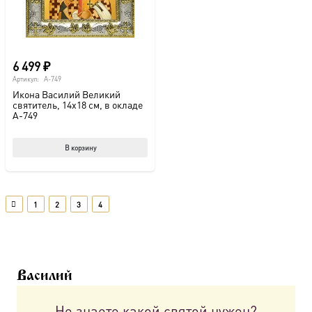
странице
товара.
6 499
₽
Артикул:
A-749
Икона Василий Великий
святитель, 14х18 см, в окладе
A-749
В корзину
1
2
3
4
Василий
Не знаете какой святой нужен?