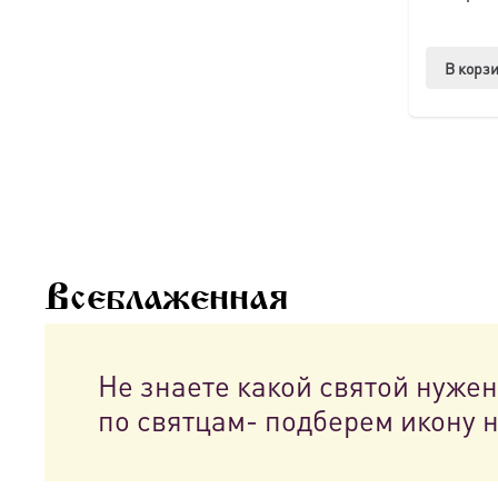
В корз
Всеблаженная
Не знаете какой святой нуже
по святцам- подберем икону 