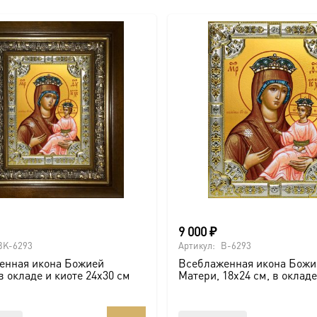
9 000
₽
BK-6293
Артикул:
B-6293
енная икона Божией
Всеблаженная икона Божи
в окладе и киоте 24х30 см
Матери, 18х24 см, в оклад