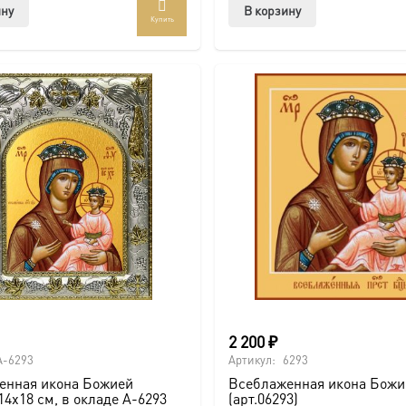
ину
В корзину
Купить
2 200
₽
A-6293
Артикул:
6293
енная икона Божией
Всеблаженная икона Божи
14х18 см, в окладе A-6293
(арт.06293)