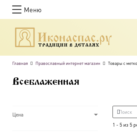
Меню
ТРАДИЦИИ В ДЕТАЛЯХ
Главная
Православный интернет магазин
Товары с метк
Всеблаженная
Цена
1
-
5
из
5
р