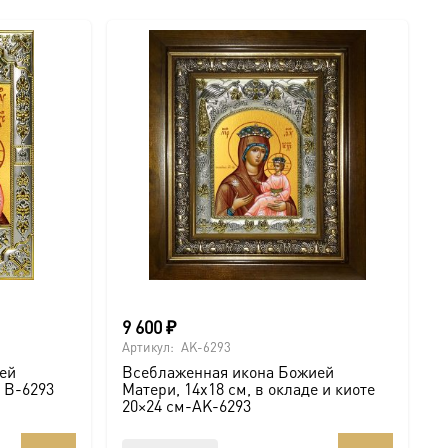
9 600
₽
Артикул:
AK-6293
ей
Всеблаженная икона Божией
е B-6293
Матери, 14х18 см, в окладе и киоте
20×24 см-AK-6293