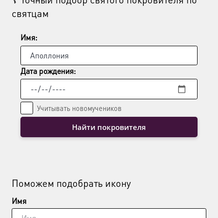
святцам
выбрать
выб
на
на
странице
стр
Имя:
товара.
това
Дата рождения:
Учитывать новомучеников
Найти покровителя
Поможем подобрать икону
Имя