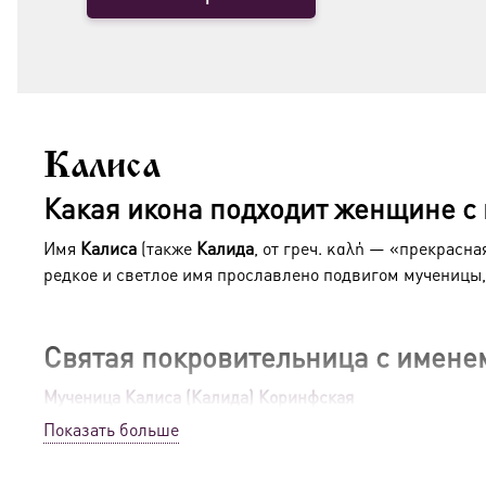
Калиса
Какая икона подходит женщине с
Имя
Калиса
(также
Калида
, от греч. καλή — «прекрасн
редкое и светлое имя прославлено подвигом мученицы,
Святая покровительница с имене
Мученица Калиса (Калида) Коринфская
Святая Калиса пострадала за веру во Христа в 258 году
Показать больше
духовном пути наставлял святой Леонид, начальник же
свою веру, продолжая петь гимны и молитвы
.