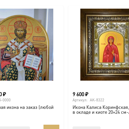
00
₽
9 600
₽
G-0000
Артикул:
AK-8322
ая икона на заказ (любой
Икона Калиса Коринфская,
в окладе и киоте 20×24 см