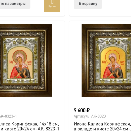
Этот
те параметры
В корзину
Купить
товар
имеет
несколько
вариаций.
Опции
можно
выбрать
на
странице
товара.
9 600
₽
AK-8323-1
Артикул:
AK-8323
лиса Коринфская, 14х18 см,
Икона Калиса Коринфская,
 и киоте 20×24 см-AK-8323-1
в окладе и киоте 20×24 см