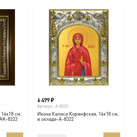
6 499
₽
Артикул:
A-8322
 14х18 см,
Икона Калиса Коринфская, 14х18 см,
-AK-8322
в окладе-A-8322