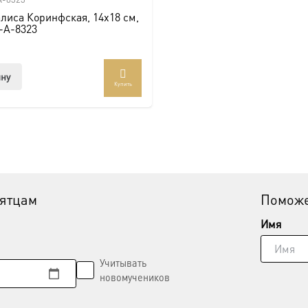
лиса Коринфская, 14х18 см,
-A-8323
ину
Купить
вятцам
Поможе
Имя
Учитывать
новомучеников