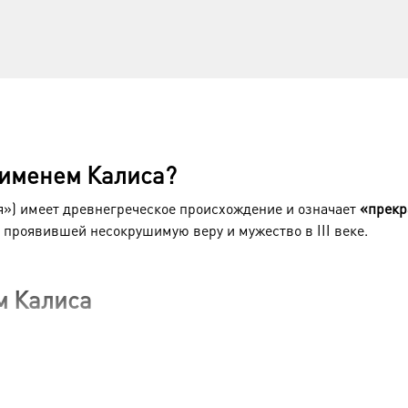
 именем Калиса?
ая») имеет древнегреческое происхождение и означает
«прекр
 проявившей несокрушимую веру и мужество в III веке.
м Калиса
 в Коринфе (Греция) во время гонений императора Декия. Она
нского церковного хора
. Когда большинство христиан скрыв