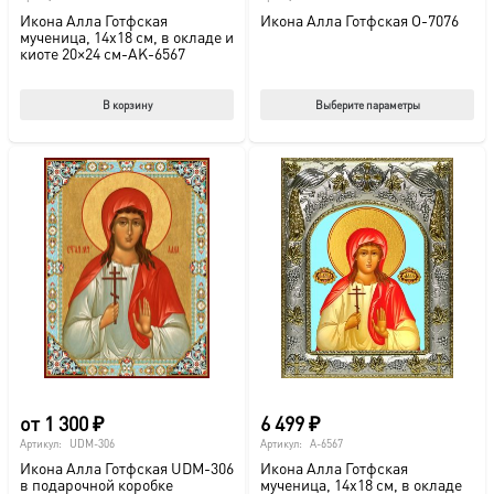
Икона Алла Готфская
Икона Алла Готфская O-7076
мученица, 14х18 см, в окладе и
киоте 20×24 см-AK-6567
Этот
В корзину
Выберите параметры
тов
име
нес
вар
Опц
мож
выб
на
стр
това
от
1 300
₽
6 499
₽
Артикул:
UDM-306
Артикул:
A-6567
Икона Алла Готфская UDM-306
Икона Алла Готфская
в подарочной коробке
мученица, 14х18 см, в окладе