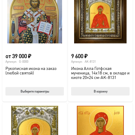
от
39 000
₽
9 600
₽
Артикул:
G-0000
Артикул:
AK-8131
Рукописная икона на заказ
Икона Алла Готфская
(любой святой)
мученица, 14х18 см, в окладе и
киоте 20×24 см-AK-8131
Этот
Выберите параметры
В корзину
товар
имеет
несколько
вариаций.
Опции
можно