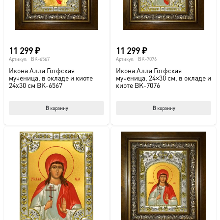
на
стр
това
11 299
₽
11 299
₽
Артикул:
BK-6567
Артикул:
BK-7076
Икона Алла Готфская
Икона Алла Готфская
мученица, в окладе и киоте
мученица, 24×30 см, в окладе и
24х30 см BK-6567
киоте BK-7076
В корзину
В корзину