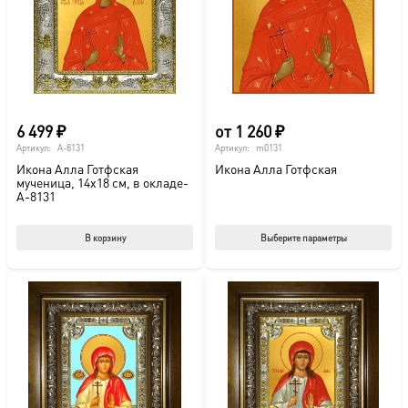
выбрать
на
странице
товара.
6 499
₽
от
1 260
₽
Артикул:
A-8131
Артикул:
m0131
Икона Алла Готфская
Икона Алла Готфская
мученица, 14х18 см, в окладе-
A-8131
Этот
В корзину
Выберите параметры
тов
име
нес
вар
Опц
мож
выб