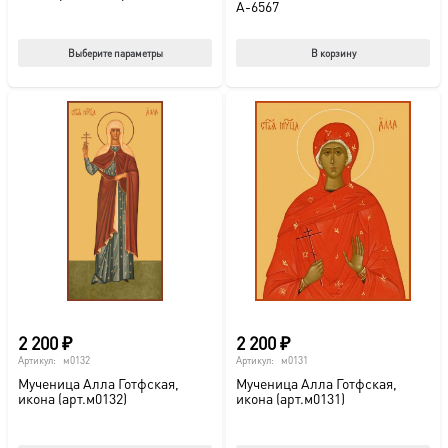
A-6567
Этот
Выберите параметры
В корзину
товар
имеет
несколько
вариаций.
Опции
можно
выбрать
на
странице
товара.
2 200
₽
2 200
₽
Артикул:
м0132
Артикул:
м0131
Мученица Алла Готфская,
Мученица Алла Готфская,
икона (арт.м0132)
икона (арт.м0131)