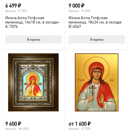
6 499
₽
9 000
₽
Артикул:
A-7076
Артикул:
B-6567
Икона Алла Готфская
Икона Алла Готфская
мученица, 14х18 см, в окладе-
мученица, 18х24 см, в окладе
A-7076
B-6567
В корзину
В корзину
9 600
₽
от
1 600
₽
Артикул:
AK-6567
Артикул:
O-7076