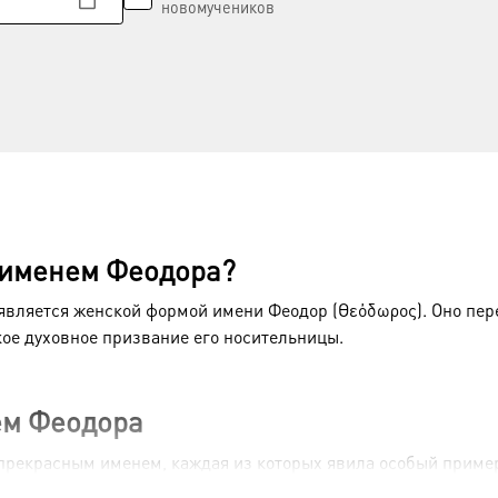
новомучеников
 именем Феодора?
является женской формой имени Феодор (Θεόδωρος). Оно пер
кое духовное призвание его носительницы.
ем Феодора
 прекрасным именем, каждая из которых явила особый пример