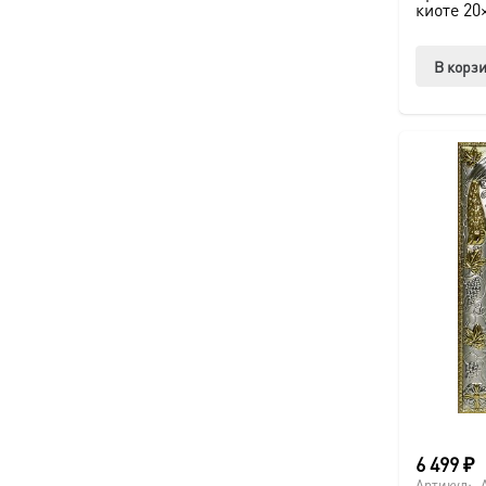
киоте 20
В корз
6 499
₽
Артикул: