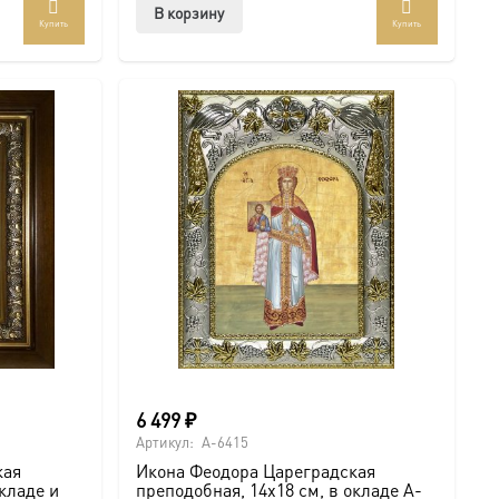
В корзину
Купить
Купить
6 499
₽
Артикул:
A-6415
кая
Икона Феодора Цареградская
окладе и
преподобная, 14х18 см, в окладе A-