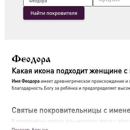
Найти покровителя
Феодора
Какая икона подходит женщине с
Имя Феодора
имеет древнегреческое происхождение и 
благодарность Богу за ребёнка и предопределяет высо
Святые покровительницы с имен
В православных святцах есть несколько святых с этим
Показать больше