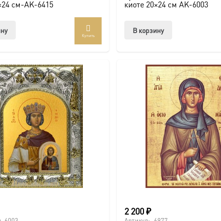
×24 см-AK-6415
киоте 20×24 см AK-6003
ину
В корзину
Купить
2 200
₽
A-6003
Артикул:
6977