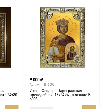
9 000
₽
Артикул:
B-6003
кая
Икона Феодора Цареградская
иоте 24х30
преподобная, 18х24 см, в окладе B-
6003