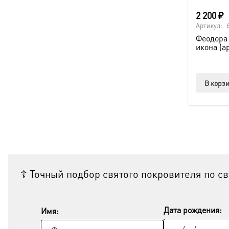
2 200
₽
Артикул:
Феодора
икона (а
В корз
☦ Точный подбор святого покровителя по с
Дата рождения:
Имя: