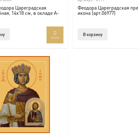
еодора Цареградская
Феодора Цареградская пре
ная, 14х18 см, в окладе A-
икона (арт.06977)
ину
В корзину
Купить