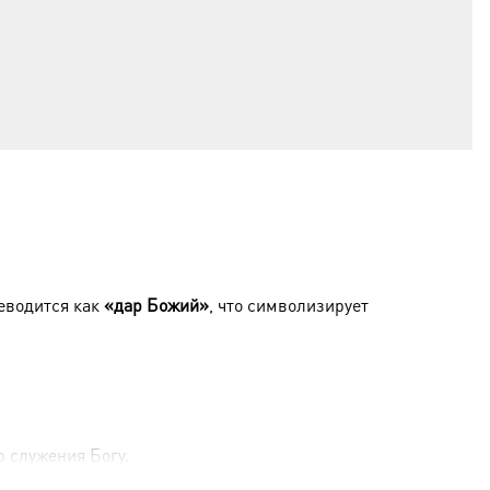
еводится как
«дар Божий»
, что символизирует
 служения Богу.