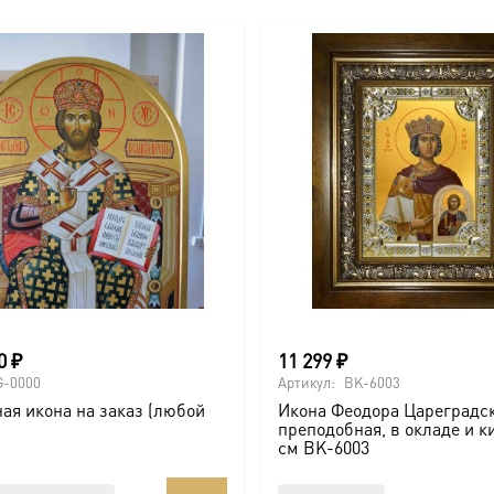
00
₽
11 299
₽
G-0000
Артикул:
BK-6003
ая икона на заказ (любой
Икона Феодора Цареградс
преподобная, в окладе и к
см BK-6003