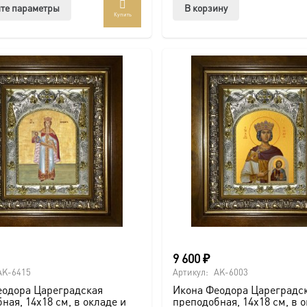
Этот
те параметры
В корзину
Купить
товар
имеет
несколько
вариаций.
Опции
можно
выбрать
на
странице
товара.
9 600
₽
AK-6415
Артикул:
AK-6003
еодора Цареградская
Икона Феодора Цареградс
ная, 14х18 см, в окладе и
преподобная, 14х18 см, в 