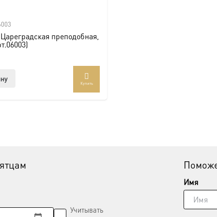
6003
 Цареградская преподобная,
рт.06003)
ину
Купить
вятцам
Поможе
Имя
Учитывать