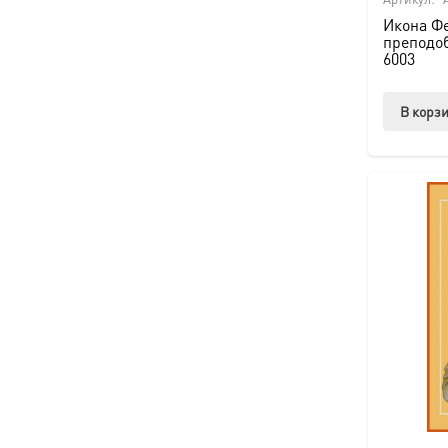
Икона Ф
преподоб
6003
В корз