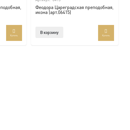
подобная,
Феодора Цареградская преподобная,
икона (арт.06415)
В корзину
Купить
Купить