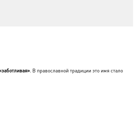
«заботливая»
. В православной традиции это имя стало
ола Павла. Вместе со своей сестрой Филонилой она