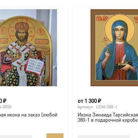
00
₽
от
1 300
₽
G-0000
Артикул:
UDM-380-1
ая икона на заказ (любой
Икона Зинаида Тарсийска
380-1 в подарочной коробк