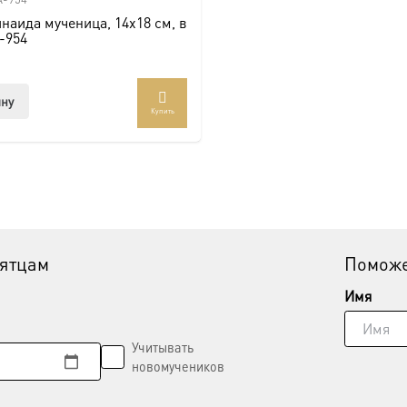
наида мученица, 14х18 см, в
-954
ину
Купить
вятцам
Поможе
Имя
Учитывать
новомучеников