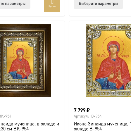
Этот
Этот
те параметры
Выберите параметры
Купить
товар
тов
имеет
име
несколько
нес
вариаций.
вар
Опции
Опц
можно
мож
выбрать
выб
на
на
странице
стр
товара.
това
7 799
₽
BK-954
Артикул:
B-954
наида мученица, в окладе и
Икона Зинаида мученица, 1
х30 см BK-954
окладе B-954