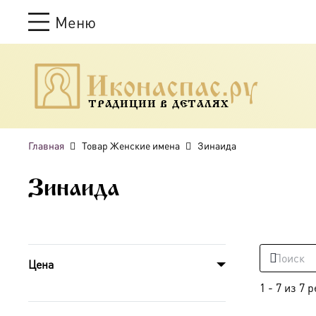
Меню
ТРАДИЦИИ В ДЕТАЛЯХ
Главная
Товар Женские имена
Зинаида
Зинаида
Цена
1
-
7
из
7
р