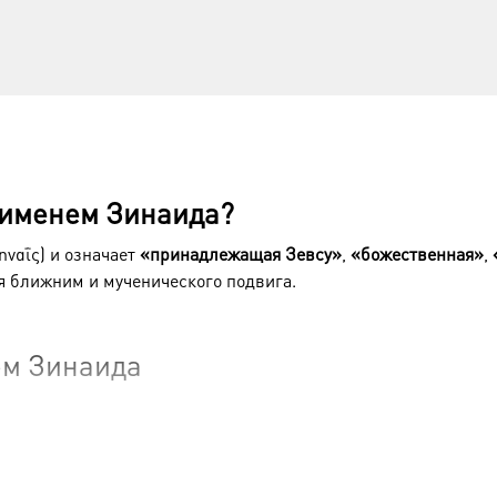
 именем Зинаида?
ναΐς) и означает
«принадлежащая Зевсу»
,
«божественная»
,
 ближним и мученического подвига.
ем Зинаида
о преданию, родной сестрой или племянницей) святого апост