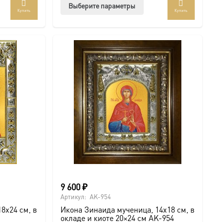
Этот
Выберите параметры
Купить
Купить
ар
товар
ет
имеет
колько
несколько
иаций.
вариаций.
ии
Опции
но
можно
рать
выбрать
на
анице
странице
ра.
товара.
9 600
₽
Артикул:
AK-954
8х24 см, в
Икона Зинаида мученица, 14х18 см, в
окладе и киоте 20×24 см AK-954