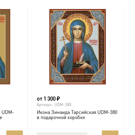
от
1 300
₽
Артикул:
UDM-380
я UDM-
Икона Зинаида Тарсийская UDM-380
е
в подарочной коробке