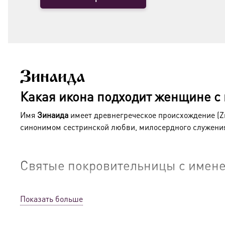
Зинаида
Какая икона подходит женщине с
Имя
Зинаида
имеет древнегреческое происхождение (Ζη
синонимом сестринской любви, милосердного служения
Святые покровительницы с имен
Мученица Зинаида Тарсийская
Показать больше
Святая Зинаида жила в I веке и была родственницей (п