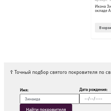
Икона Зи
окладе A
В корз
☦ Точный подбор святого покровителя по с
Дата рождения:
Имя:
Найти покровителя