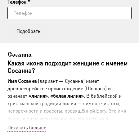
Телефон *
Подобрать
Сосанна
Какая икона подходит женщине с именем
Сосанна?
Имя Сосанна
(вариант — Сусанна) имеет
древнееврейское происхождение (Шошана) и
означает
«лилия»
,
«белая лилия»
. В библейской и
христианской традиции лилия — символ чистоты,
непорочности и красоты, посвящённой Богу. Это имя
носит одна из жен-мироносиц, упомянутых в
Евангелии (Лк. 8:3), а также несколько святых, самой
Показать больше
известной из которых является мученица Сосанна