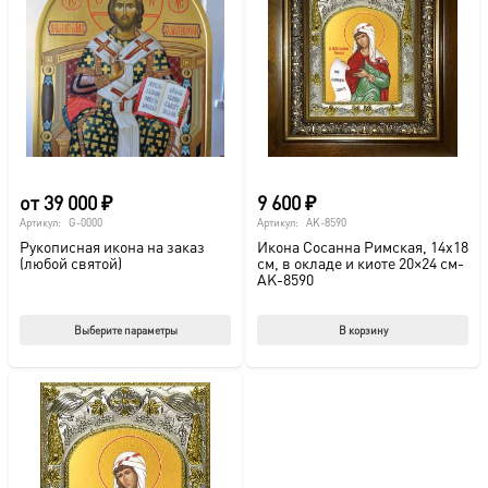
от
39 000
₽
9 600
₽
Артикул:
G-0000
Артикул:
AK-8590
Рукописная икона на заказ
Икона Сосанна Римская, 14х18
(любой святой)
см, в окладе и киоте 20×24 см-
AK-8590
Этот
Выберите параметры
В корзину
товар
имеет
несколько
вариаций.
Опции
можно