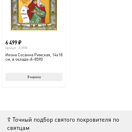
выбрать
на
странице
товара.
6 499
₽
Артикул:
A-8590
Икона Сосанна Римская, 14х18
см, в окладе-A-8590
В корзину
☦ Точный подбор святого покровителя по
святцам