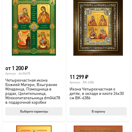
от
1 200
₽
Артикул:
dm04678
11 299
₽
Четырехчастная икона
Артикул:
BK-6386
Божией Матери, Взыграние
Младенца, Помощница в
Икона Четырехчастная о
родах, Целительница,
детях, в окладе и киоте 24х30
Млекопитательница dm04678
см BK-6386
в подарочной коробке
Этот
Выберите параметры
В корзину
товар
имеет
несколько