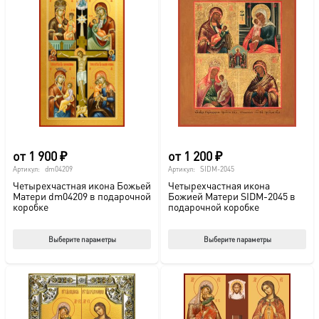
вариаций.
Опции
можно
выбрать
на
странице
товара.
от
1 900
₽
от
1 200
₽
Артикул:
dm04209
Артикул:
SIDM-2045
Четырехчастная икона Божьей
Четырехчастная икона
Матери dm04209 в подарочной
Божией Матери SIDM-2045 в
коробке
подарочной коробке
Этот
Этот
Выберите параметры
Выберите параметры
товар
тов
имеет
име
несколько
нес
вариаций.
вар