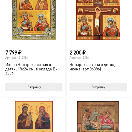
Опции
Опц
можно
мож
выбрать
выб
на
на
странице
стр
товара.
това
7 799
₽
2 200
₽
Артикул:
B-6386
Артикул:
6386
Икона Четырехчастная о
Четырехчастная о детях,
детях, 18х24 см, в окладе B-
икона (арт.06386)
6386
В корзину
В корзину