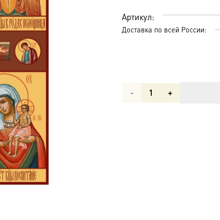
Артикул:
Доставка по всей России:
Количество
товара
Четырехчастная
о
детях,
икона
(арт.06386)