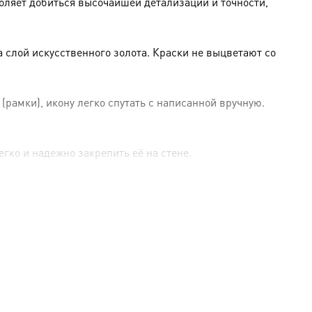
оляет добиться высочайшей детализации и точности,
слой искусственного золота. Краски не выцветают со
амки), икону легко спутать с написанной вручную.
гко и надежно закрепить её на стене.