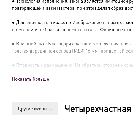
● Технология исполнения: Икона является имитацией р
повторяющей мазки мастера, при этом делая образ дос
● Долговечность и красота: Изображение наносится ме
временем и не боятся солнечного света. Финишное пок
● Внешний вид: Благодаря сочетанию золочения, насыщ
Толстая деревянная основа (МДФ 16 мм) придает ей сол
● Готовность к размещению: На обратной стороне иконы 
Показать больше
● Освящение: Производство освящено
● Детали изготовления:
Четырехчастная
● Основа: МДФ, толщина 16 мм.
Другие иконы —
● Техника: Цифровая UV-печать по золочению.