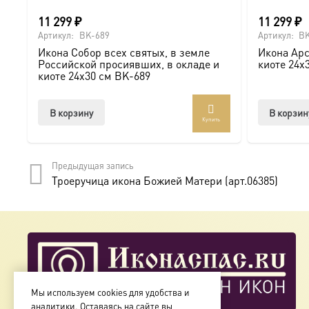
11 299
₽
11 299
₽
Мы предлагаем купить икону в Москве с доставкой по Ро
Артикул:
BK-689
Артикул:
BK
Икона Собор всех святых, в земле
Икона Арс
Доступна в стандартных размерах или может быть изго
Российской просиявших, в окладе и
киоте 24х
киоте 24х30 см BK-689
Подписывайтесь на нашу группу ВКонтакте:
https://vk.
В корзину
В корзин
Купить
Предыдущая запись
Троеручица икона Божией Матери (арт.06385)
Мы используем cookies для удобства и
аналитики. Оставаясь на сайте вы