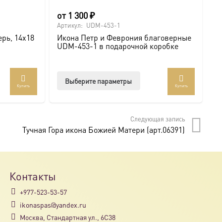
от
1 300
₽
о
Артикул:
UDM-453-1
Ар
рь, 14х18
Икона Петр и Феврония благоверные
И
UDM-453-1 в подарочной коробке
U
Этот
Выберите параметры
Купить
Купить
товар
имеет
несколько
Следующая запись
вариаций.
Тучная Гора икона Божией Матери (арт.06391)
Опции
можно
выбрать
на
Контакты
странице
+977-523-53-57
товара.
ikonaspas@yandex.ru
Москва, Стандартная ул., 6С38