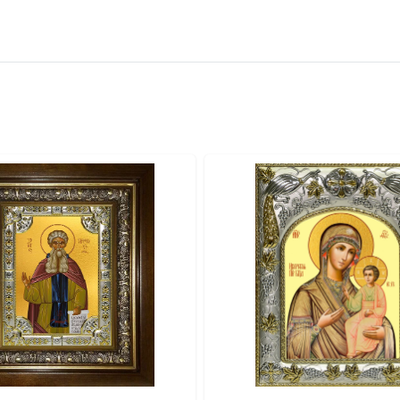
вителя.
ва.
или образов покровителей семьи).