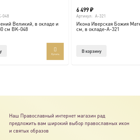
6 499
₽
ссии. Также можно заказать икону в окладе и киоте.
-048
Артикул:
A-321
ений Великий, в окладе и
Икона Иверская Божия Мате
товлена под заказ по вашим размерам.
30 см BK-048
см, в окладе-A-321
com/ikonaspas
у
В корзину
Купить
Наш Православный интернет магазин рад
предложить вам широкий выбор православных икон
и святых образов