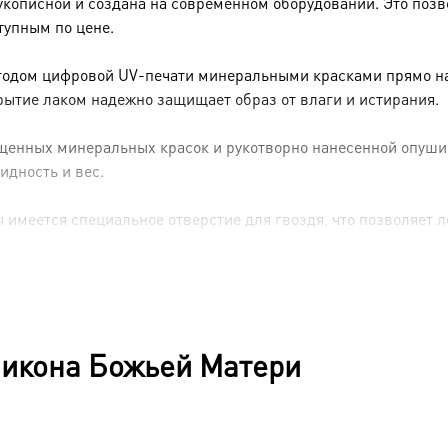
укописной и создана на современном оборудовании. Это позв
тупным по цене.
тодом цифровой UV-печати минеральными красками прямо на 
рытие лаком надежно защищает образ от влаги и истирания.
енных минеральных красок и рукотворно нанесенной опуши (р
идность и вес.
имеется специальное отверстие для гвоздя, что позволяет ле
 икона Божьей Матери