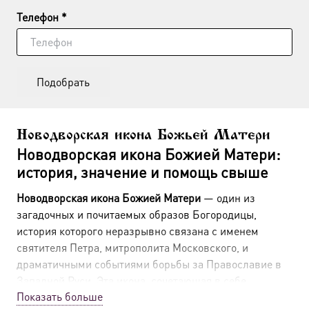
Телефон *
Подобрать
Новодворская икона Божьей Матери
Новодворская икона Божией Матери:
история, значение и помощь свыше
Новодворская икона Божией Матери
— один из
загадочных и почитаемых образов Богородицы,
история которого неразрывно связана с именем
святителя Петра, митрополита Московского, и
драматичными событиями борьбы за Православие в
Западной Руси. Эта икона, сочетающая в себе
Показать больше
древнюю византийскую традицию и