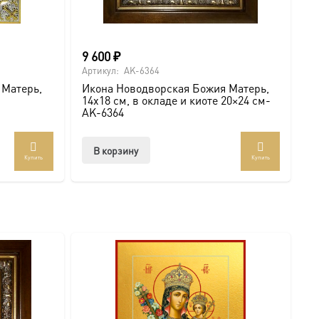
жном вам размере. Дарите с глубоким смыслом!
 икону Новодворская Божия Матерь, 14х18 см, в окладе
9 600
₽
Артикул:
AK-6364
 Матерь,
Икона Новодворская Божия Матерь,
14х18 см, в окладе и киоте 20×24 см-
AK-6364
В корзину
Купить
Купить