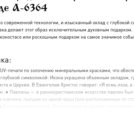
аде A-6364
по современной технологии, и изысканный оклад с глубокой 
вка делают этот образ исключительным духовным подарком. Э
коностасе или роскошным подарком на самое значимое собы
ка:
 UV-печати по золочению минеральными красками, что обесп
с глубокой символикой: Икона украшена объемным окладом, 
а и Церкви. В Евангелии Христос говорит: «Я есмь лоза, а в
м. ● Павлины — в раннехристианском искусстве павлин был
Два павлина, пьющие из одной чаши (или расположенные по ст
Благородная отделка: Оклад покрыт искусным сочетанием сер
символизирует чистоту (серебро) и святость, Царство Небесно