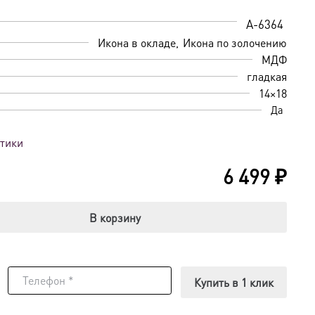
A-6364
Икона в окладе
Икона по золочению
МДФ
гладкая
14×18
Да
стики
6 499
₽
В корзину
Купить в 1 клик