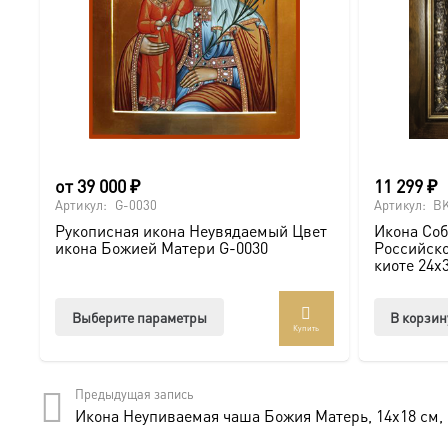
от
39 000
₽
11 299
₽
Артикул:
G-0030
Артикул:
BK
Рукописная икона Неувядаемый Цвет
Икона Соб
икона Божией Матери G-0030
Российско
киоте 24х
Этот
Выберите параметры
В корзин
Купить
товар
имеет
несколько
Предыдущая запись
вариаций.
Икона Неупиваемая чаша Божия Матерь, 14х18 см, 
Опции