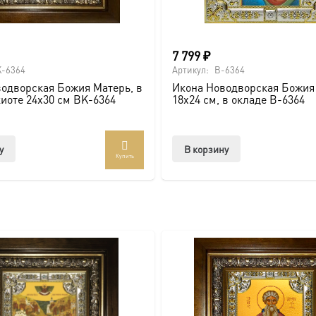
вке по всей России. Возможно изготовление под заказ в ну
ть больше уникальных работ:
https://vk.com/ikonaspas
Купить
7 799
₽
-6364
Артикул:
B-6364
одворская Божия Матерь, в
Икона Новодворская Божия
киоте 24х30 см BK-6364
18х24 см, в окладе B-6364
у
В корзину
Купить