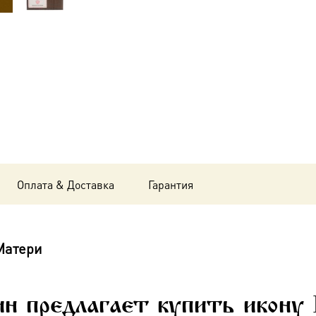
Божия
Матерь,
14х18
см, в
окладе
A-
6364
Оплата & Доставка
Гарантия
Матери
н предлагает купить икону