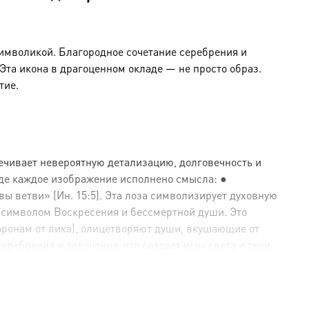
символикой. Благородное сочетание серебрения и
та икона в драгоценном окладе — не просто образ.
тие.
ечивает невероятную детализацию, долговечность и
где каждое изображение исполнено смысла: ●
ы ветви» (Ин. 15:5). Эта лоза символизирует духовную
 символом Воскресения и бессмертной души. Это
оронам от лика), олицетворяют души, вкушающие от
ебрения и золочения, что создает игру света и тени,
е (золото).