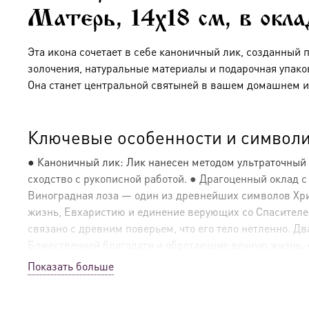
Матерь, 14х18 см, в окл
Эта икона сочетает в себе каноничный лик, созданный 
золочения, натуральные материалы и подарочная упако
Она станет центральной святыней в вашем домашнем и
Ключевые особенности и символи
● Каноничный лик: Лик нанесен методом ультраточный
сходство с рукописной работой. ● Драгоценный оклад 
Виноградная лоза — один из древнейших символов Христ
жизнь, Евхаристию и единение верующих со Спасителе
связано с древним поверьем, что его тело нетленно. 
Божественной благодати и обретающие вечную жизнь. ● 
подчеркивая объем и богатство узора. Такое сочетание 
Показать больше