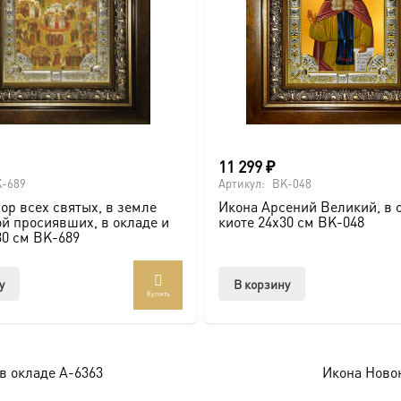
11 299
₽
-689
Артикул:
BK-048
ор всех святых, в земле
Икона Арсений Великий, в 
й просиявших, в окладе и
киоте 24х30 см BK-048
30 см BK-689
у
В корзину
Купить
в окладе A-6363
Икона Новон