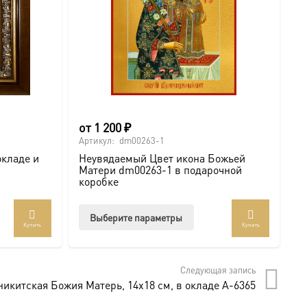
от
1 200
₽
6
Артикул:
dm00263-1
Ар
окладе и
Неувядаемый Цвет икона Божьей
И
Матери dm00263-1 в подарочной
с
коробке
Этот
Выберите параметры
Купить
Купить
товар
имеет
несколько
Следующая запись
вариаций.
икитская Божия Матерь, 14х18 см, в окладе A-6365
Опции