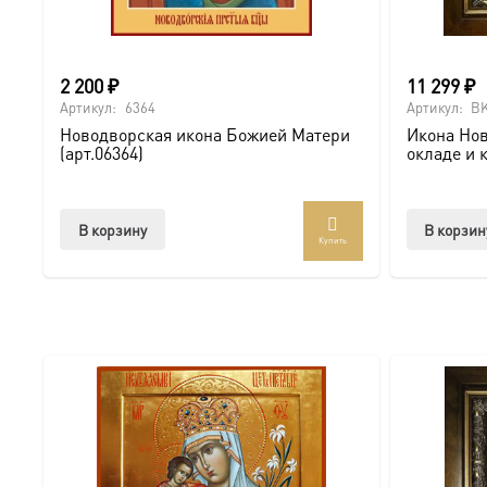
Мы доставляем эти уникальные иконы в надежной упако
Подписывайтесь на нашу группу ВКонтакте, чтобы виде
A-6364 можно онлайн
2 200
₽
11 299
₽
Артикул:
6364
Артикул:
BK
Новодворская икона Божией Матери
Икона Нов
(арт.06364)
окладе и 
В корзину
В корзин
Купить