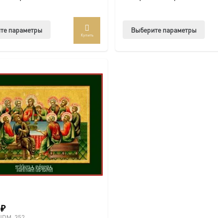
Этот
Этот
те параметры
Выберите параметры
Купить
товар
тов
имеет
име
несколько
нес
вариаций.
вар
Опции
Опц
можно
мож
выбрать
выб
на
на
странице
стр
товара.
това
0
₽
UDM-352