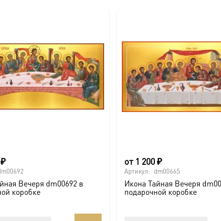
0
₽
от
1 200
₽
dm00692
Артикул:
dm00665
йная Вечеря dm00692 в
Икона Тайная Вечеря dm00
ной коробке
подарочной коробке