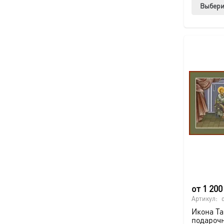
Выбери
от
1 20
Артикул:
Икона Та
подароч