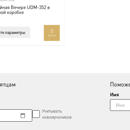
айная Вечере UDM-352 в
ной коробке
Этот
те параметры
Купить
товар
имеет
несколько
вариаций.
Опции
можно
выбрать
вятцам
Поможе
на
странице
Имя
товара.
Учитывать
новомучеников