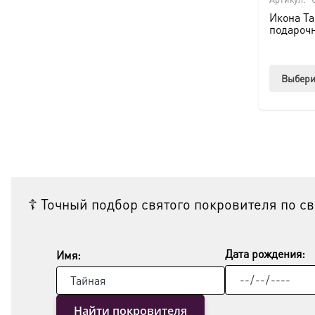
Икона Т
подароч
Выбери
☦ Точный подбор святого покровителя по с
Дата рождения:
Имя:
Найти покровителя