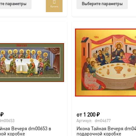
Этот
Этот
те параметры
Выберите параметры
Купить
товар
тов
имеет
име
несколько
нес
вариаций.
вар
Опции
Опц
можно
мож
выбрать
выб
на
на
странице
стр
товара.
това
0
₽
от
1 200
₽
dm00653
Артикул:
dm04677
йная Вечеря dm00653 в
Икона Тайная Вечеря dm04
ной коробке
подарочной коробке