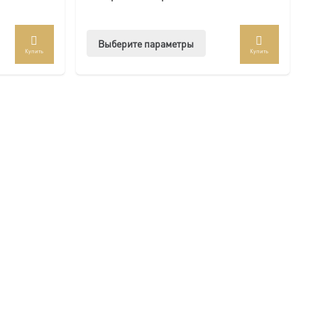
Этот
Выберите параметры
Купить
Купить
ар
товар
ет
имеет
колько
несколько
иаций.
вариаций.
ии
Опции
но
можно
рать
выбрать
на
анице
странице
ра.
товара.