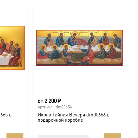
от
2 200
₽
Артикул:
dm00656
665 в
Икона Тайная Вечеря dm00656 в
подарочной коробке