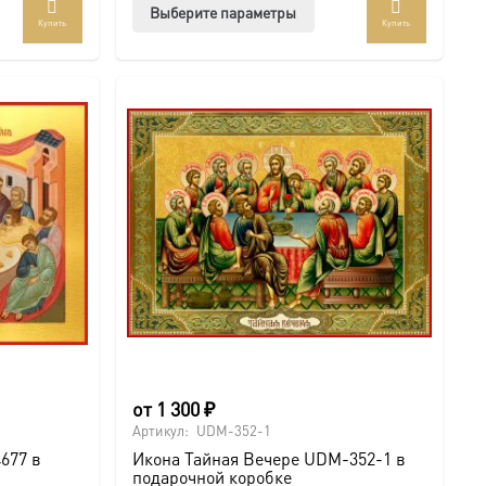
Этот
Выберите параметры
Купить
Купить
ар
товар
ет
имеет
колько
несколько
иаций.
вариаций.
ии
Опции
но
можно
рать
выбрать
на
анице
странице
ра.
товара.
от
1 300
₽
Артикул:
UDM-352-1
677 в
Икона Тайная Вечере UDM-352-1 в
подарочной коробке