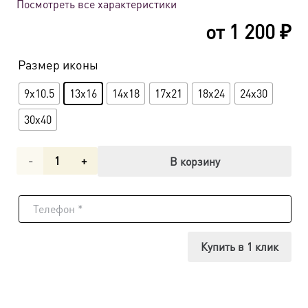
Посмотреть все характеристики
от
1 200
₽
Размер иконы
9x10.5
13x16
14x18
17x21
18x24
24x30
30x40
Количество
В корзину
товара
Икона
Тайная
Купить в 1 клик
Вечеря
dm00665