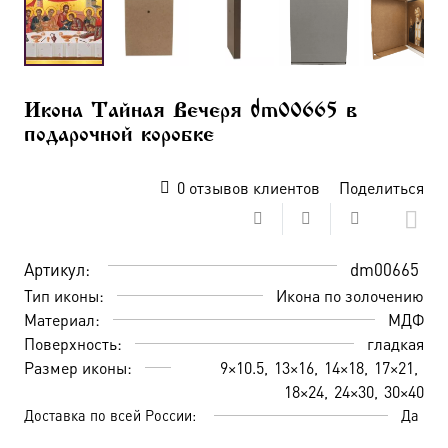
Икона Тайная Вечеря dm00665 в
подарочной коробке
0
отзывов клиентов
Поделиться
Артикул:
dm00665
Тип иконы:
Икона по золочению
Материал:
МДФ
Поверхность:
гладкая
Размер иконы:
9×10.5
13×16
14×18
17×21
18×24
24×30
30×40
Доставка по всей России:
Да