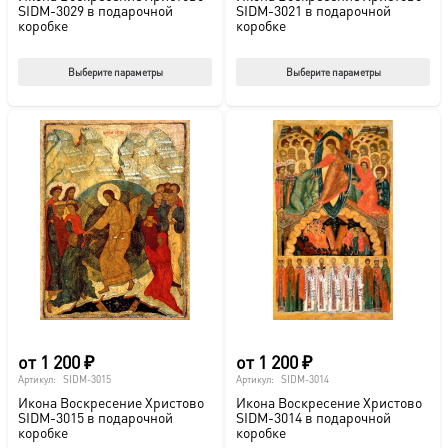
SIDM-3029 в подарочной
SIDM-3021 в подарочной
коробке
коробке
Этот
Этот
Выберите параметры
Выберите параметры
товар
тов
имеет
име
несколько
нес
вариаций.
вар
Опции
Опц
можно
мож
выбрать
выб
на
на
странице
стр
товара.
това
от
1 200
₽
от
1 200
₽
Артикул:
SIDM-3015
Артикул:
SIDM-3014
Икона Воскресение Христово
Икона Воскресение Христово
SIDM-3015 в подарочной
SIDM-3014 в подарочной
коробке
коробке