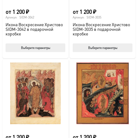
от
1 200
₽
от
1 200
₽
Артикул:
SIDM-3042
Артикул:
SIDM-3035
Икона Воскресение Христово
Икона Воскресение Христово
SIDM-3042 в подарочной
SIDM-3035 в подарочной
коробке
коробке
Этот
Этот
Выберите параметры
Выберите параметры
товар
тов
имеет
име
несколько
нес
вариаций.
вар
Опции
Опц
можно
мож
выбрать
выб
на
на
странице
стр
товара.
това
от
1 200
₽
от
1 200
₽