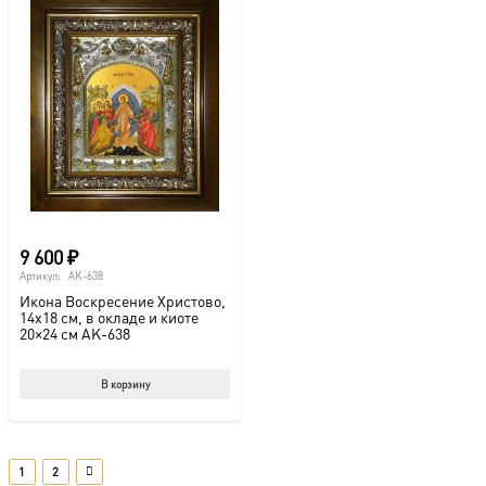
несколько
вариаций.
Опции
можно
выбрать
на
странице
товара.
9 600
₽
Артикул:
AK-638
Икона Воскресение Христово,
14х18 см, в окладе и киоте
20×24 см AK-638
В корзину
1
2