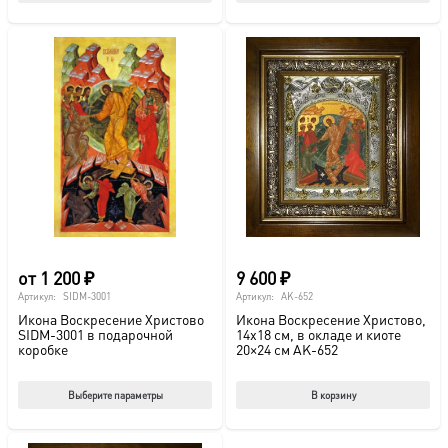
товар
тов
имеет
име
несколько
нес
вариаций.
вар
Опции
Опц
можно
мож
выбрать
выб
на
на
странице
стр
товара.
това
от
1 200
₽
9 600
₽
Артикул:
SIDM-3001
Артикул:
AK-652
Икона Воскресение Христово
Икона Воскресение Христово,
SIDM-3001 в подарочной
14х18 см, в окладе и киоте
коробке
20×24 см AK-652
Этот
Выберите параметры
В корзину
товар
имеет