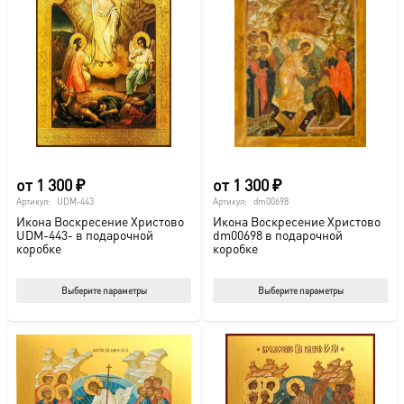
от
1 300
₽
от
1 300
₽
Артикул:
UDM-443
Артикул:
dm00698
Икона Воскресение Христово
Икона Воскресение Христово
UDM-443- в подарочной
dm00698 в подарочной
коробке
коробке
Этот
Этот
Выберите параметры
Выберите параметры
товар
тов
имеет
име
несколько
нес
вариаций.
вар
Опции
Опц