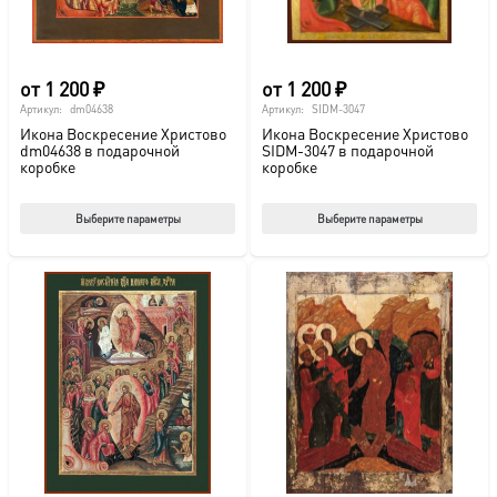
странице
стр
товара.
това
от
1 200
₽
от
1 200
₽
Артикул:
dm04638
Артикул:
SIDM-3047
Икона Воскресение Христово
Икона Воскресение Христово
dm04638 в подарочной
SIDM-3047 в подарочной
коробке
коробке
Этот
Этот
Выберите параметры
Выберите параметры
товар
тов
имеет
име
несколько
нес
вариаций.
вар
Опции
Опц
можно
мож
выбрать
выб
на
на
странице
стр
товара.
това