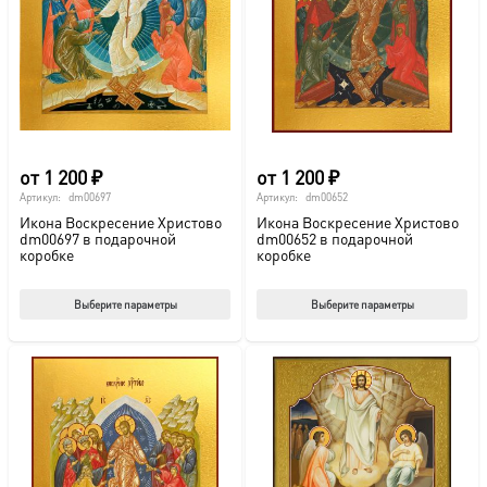
можно
мож
выбрать
выб
на
на
странице
стр
товара.
това
от
1 200
₽
от
1 200
₽
Артикул:
dm00697
Артикул:
dm00652
Икона Воскресение Христово
Икона Воскресение Христово
dm00697 в подарочной
dm00652 в подарочной
коробке
коробке
Этот
Этот
Выберите параметры
Выберите параметры
товар
тов
имеет
име
несколько
нес
вариаций.
вар
Опции
Опц
можно
мож
выбрать
выб