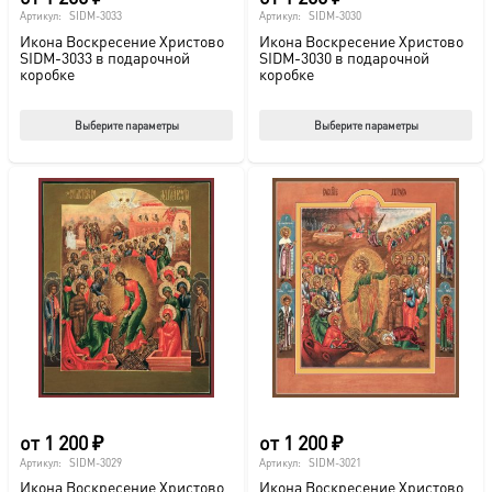
Артикул:
SIDM-3033
Артикул:
SIDM-3030
Икона Воскресение Христово
Икона Воскресение Христово
SIDM-3033 в подарочной
SIDM-3030 в подарочной
коробке
коробке
Этот
Этот
Выберите параметры
Выберите параметры
товар
тов
имеет
име
несколько
нес
вариаций.
вар
Опции
Опц
можно
мож
выбрать
выб
на
на
странице
стр
товара.
това
от
1 200
₽
от
1 200
₽
Артикул:
SIDM-3029
Артикул:
SIDM-3021
Икона Воскресение Христово
Икона Воскресение Христово