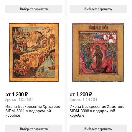
Этот
Этот
Выберите параметры
Выберите параметры
товар
тов
имеет
име
несколько
нес
вариаций.
вар
Опции
Опц
можно
мож
выбрать
выб
на
на
странице
стр
товара.
това
от
1 200
₽
от
1 200
₽
Артикул:
SIDM-3011
Артикул:
SIDM-3008
Икона Воскресение Христово
Икона Воскресение Христово
SIDM-3011 в подарочной
SIDM-3008 в подарочной
коробке
коробке
Этот
Этот
Выберите параметры
Выберите параметры