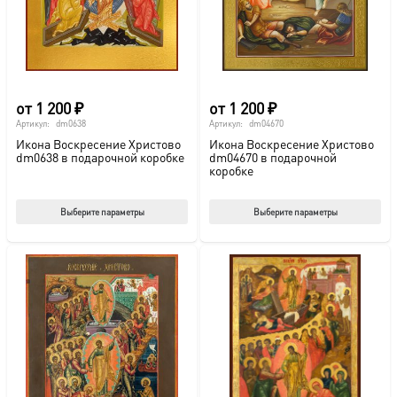
на
на
странице
стр
товара.
това
от
1 200
₽
от
1 200
₽
Артикул:
dm0638
Артикул:
dm04670
Икона Воскресение Христово
Икона Воскресение Христово
dm0638 в подарочной коробке
dm04670 в подарочной
коробке
Этот
Этот
Выберите параметры
Выберите параметры
товар
тов
имеет
име
несколько
нес
вариаций.
вар
Опции
Опц
можно
мож
выбрать
выб
на
на