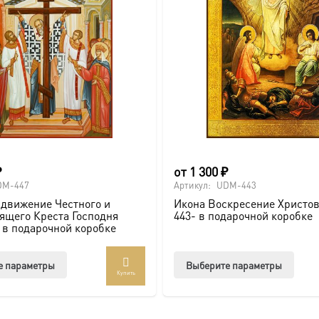
₽
от
1 300
₽
DM-447
Артикул:
UDM-443
движение Честного и
Икона Воскресение Христо
щего Креста Господня
443- в подарочной коробке
в подарочной коробке
Этот
Этот
е параметры
Выберите параметры
Купить
товар
товар
имеет
имее
несколько
неско