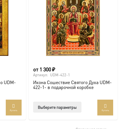
от
1 300
₽
о
Артикул:
UDM-422-1
Ар
во UDM-
Икона Сошествие Святого Духа UDM-
И
422-1- в подарочной коробке
4
Этот
Выберите параметры
Купить
Купить
товар
т
имеет
лько
несколько