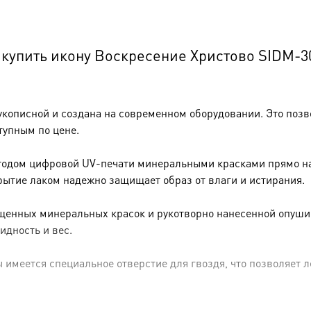
купить икону Воскресение Христово SIDM-3
укописной и создана на современном оборудовании. Это позв
тупным по цене.
тодом цифровой UV-печати минеральными красками прямо на 
рытие лаком надежно защищает образ от влаги и истирания.
енных минеральных красок и рукотворно нанесенной опуши (р
идность и вес.
имеется специальное отверстие для гвоздя, что позволяет ле