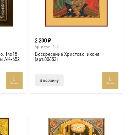
2 200
₽
Артикул:
652
о, 14х18
Воскресение Христово, икона
см AK-652
(арт.00652)
В корзину
Купить
Купить