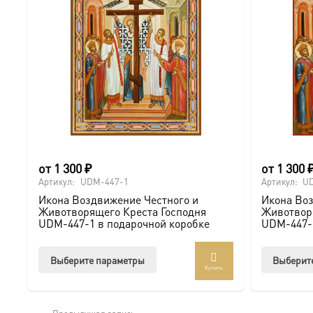
от
1 300
₽
от
1 300
Артикул:
UDM-447-1
Артикул:
U
Икона Воздвижение Честного и
Икона Воз
Животворящего Креста Господня
Животворя
UDM-447-1 в подарочной коробке
UDM-447- 
Этот
Выберите параметры
Выберит
Купить
товар
имеет
несколько