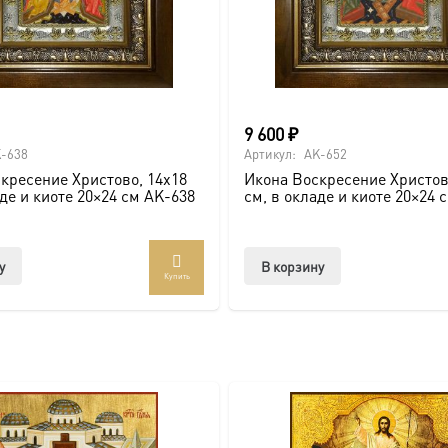
ва.
или образов покровителей семьи).
9 600
₽
-638
Артикул:
AK-652
кресение Христово, 14х18
Икона Воскресение Христов
аде и киоте 20×24 см AK-638
см, в окладе и киоте 20×24 
ссии. Также можно заказать икону в окладе и киоте.
товлена под заказ по вашим размерам.
у
В корзину
Купить
com/ikonaspas