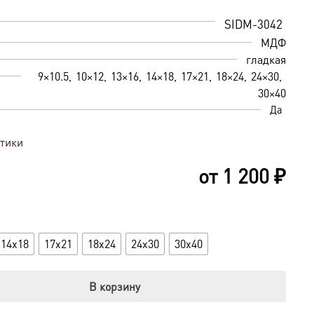
SIDM-3042
МДФ
гладкая
9×10.5
10×12
13×16
14×18
17×21
18×24
24×30
30×40
Да
стики
от
1 200
₽
14x18
17x21
18x24
24x30
30x40
В корзину