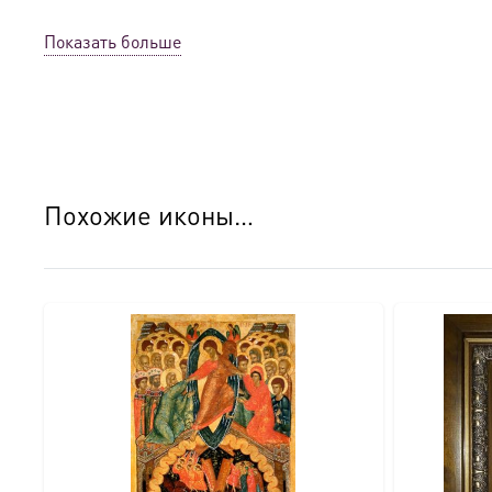
● Детали изготовления:
Показать больше
● Основа: МДФ, толщина 16 мм.
● Техника: Цифровая UV-печать по золочению.
● Краски: Стойкие минеральные.
Похожие иконы…
● Отделка: Ручное нанесение опуши, лаковое покрытие.
Для кого этот образ?
Эта икона станет прекрасным духовным подарком:
● На день Ангела (именины) — в честь небесного покро
● На Крещение ребенка или взрослого.