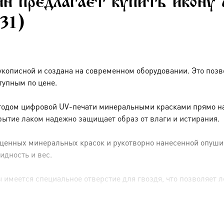
н предлагает купить икону 
531)
укописной и создана на современном оборудовании. Это позв
тупным по цене.
тодом цифровой UV-печати минеральными красками прямо на 
рытие лаком надежно защищает образ от влаги и истирания.
енных минеральных красок и рукотворно нанесенной опуши (р
идность и вес.
имеется специальное отверстие для гвоздя, что позволяет ле