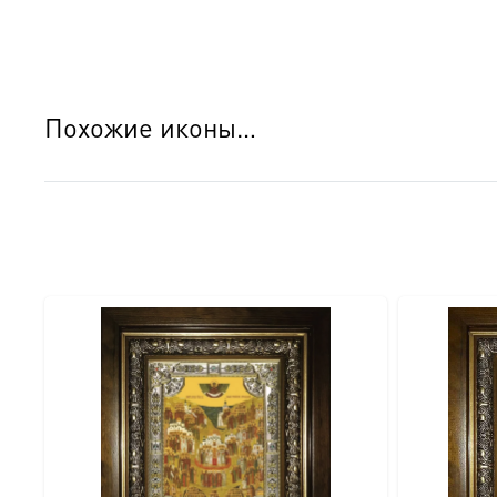
● Детали изготовления:
● Основа: МДФ, толщина 16 мм.
● Техника: Цифровая UV-печать по золочению.
Похожие иконы…
● Краски: Стойкие минеральные.
● Отделка: Ручное нанесение опуши, лаковое покрытие.
Для кого этот образ?
Эта икона станет прекрасным духовным подарком:
● На день Ангела (именины) — в честь небесного покро
● На Крещение ребенка или взрослого.
● На день рождения как символ защиты и заступничест