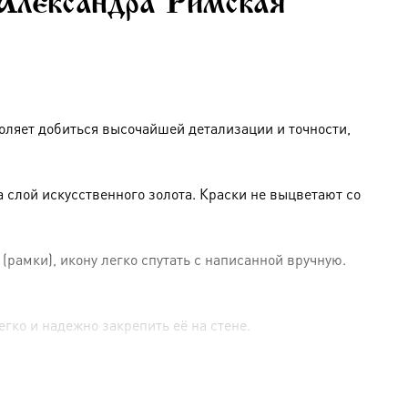
Александра Римская
оляет добиться высочайшей детализации и точности,
слой искусственного золота. Краски не выцветают со
амки), икону легко спутать с написанной вручную.
гко и надежно закрепить её на стене.