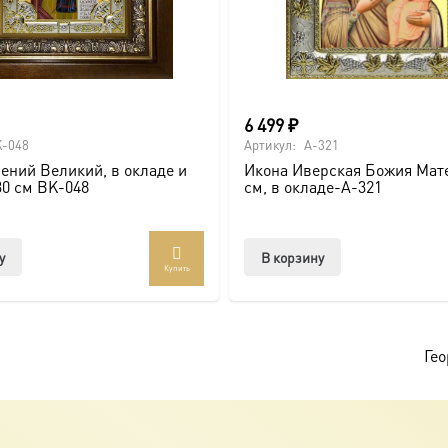
или образов покровителей семьи).
6 499
₽
-048
Артикул:
A-321
ений Великий, в окладе и
Икона Иверская Божия Мате
ссии. Также можно заказать икону в окладе и киоте.
30 см BK-048
см, в окладе-A-321
товлена под заказ по вашим размерам.
у
В корзину
Купить
com/ikonaspas
Гео