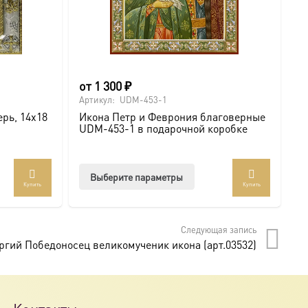
от
1 300
₽
о
Артикул:
UDM-453-1
Ар
рь, 14х18
Икона Петр и Феврония благоверные
И
UDM-453-1 в подарочной коробке
U
Этот
Выберите параметры
Купить
Купить
товар
имеет
несколько
Следующая запись
вариаций.
ргий Победоносец великомученик икона (арт.03532)
Опции
можно
выбрать
на