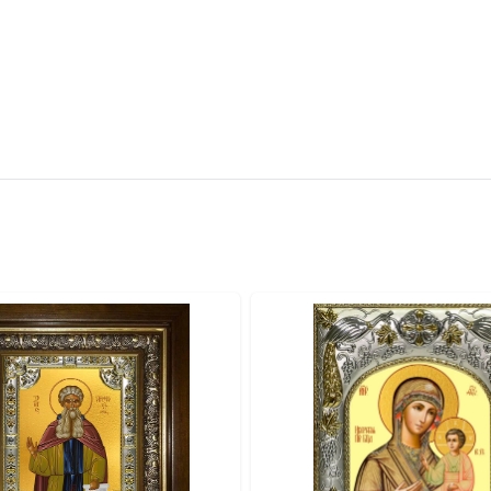
вителя.
ва.