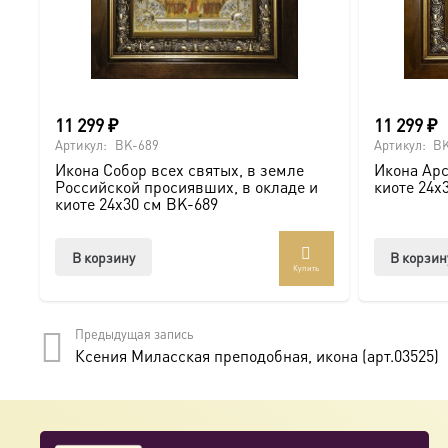
● На венчание или годовщину брака (для парных икон 
● На новоселье для освящения домашнего очага.
11 299
₽
11 299
₽
Доставка и заказ:
Артикул:
BK-689
Артикул:
BK
Икона Собор всех святых, в земле
Икона Арс
Мы предлагаем купить икону в Москве с доставкой по Ро
Российской просиявших, в окладе и
киоте 24х
киоте 24х30 см BK-689
Доступна в стандартных размерах или может быть изго
В корзину
В корзин
Купить
Подписывайтесь на нашу группу ВКонтакте:
https://vk.
Предыдущая запись
Ксения Миласская преподобная, икона (арт.03525)