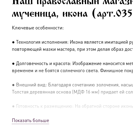
Наш православный магази
мученица, икона (арт.03
Ключевые особенности:
● Технология исполнения: Икона является имитацией р
повторяющей мазки мастера, при этом делая образ дос
● Долговечность и красота: Изображение наносится ме
временем и не боятся солнечного света. Финишное пок
● Внешний вид: Благодаря сочетанию золочения, насыщ
Толстая деревянная основа (МДФ 16 мм) придает ей сол
● Готовность к размещению: На обратной стороне иконы 
Показать больше
● Освящение: Производство освящено