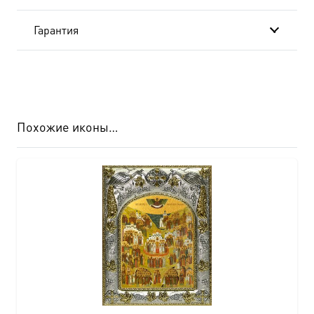
24х30
Гарантия
см
BK-
689
Похожие иконы…