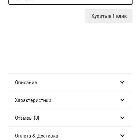
Икона
Собор
Купить в 1 клик
всех
святых,
в
земле
Российской
Описание
просиявших,
Характеристики
в
окладе
Отзывы (0)
и
Оплата & Доставка
киоте