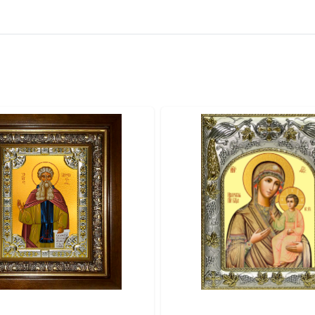
вителя.
ва.
или образов покровителей семьи).