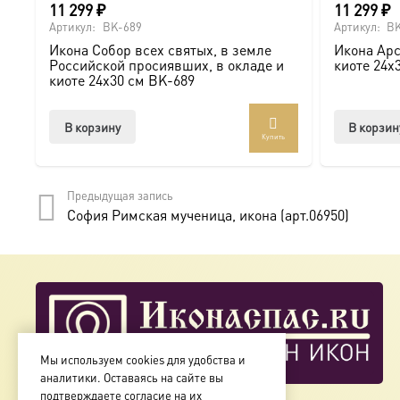
11 299
₽
11 299
₽
Доставка и заказ:
Артикул:
BK-689
Артикул:
BK
Икона Собор всех святых, в земле
Икона Арс
Мы предлагаем купить икону в Москве с доставкой по Ро
Российской просиявших, в окладе и
киоте 24х
киоте 24х30 см BK-689
Доступна в стандартных размерах или может быть изго
В корзину
В корзин
Купить
Подписывайтесь на нашу группу ВКонтакте:
https://vk.
Предыдущая запись
София Римская мученица, икона (арт.06950)
Мы используем cookies для удобства и
аналитики. Оставаясь на сайте вы
подтверждаете согласие на их