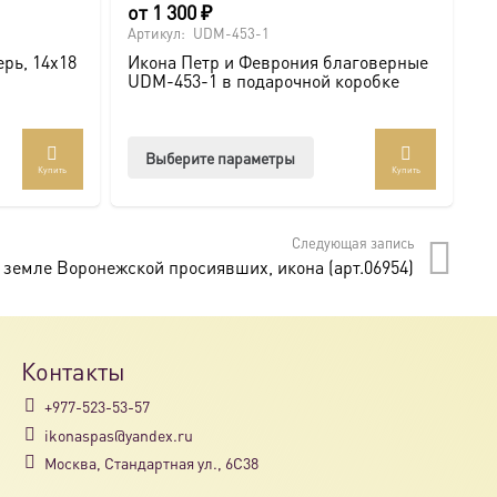
от
1 300
₽
о
Артикул:
UDM-453-1
Ар
рь, 14х18
Икона Петр и Феврония благоверные
И
UDM-453-1 в подарочной коробке
U
Этот
Выберите параметры
Купить
Купить
товар
имеет
несколько
Следующая запись
вариаций.
в земле Воронежской просиявших, икона (арт.06954)
Опции
можно
выбрать
на
Контакты
странице
+977-523-53-57
товара.
ikonaspas@yandex.ru
Москва, Стандартная ул., 6С38