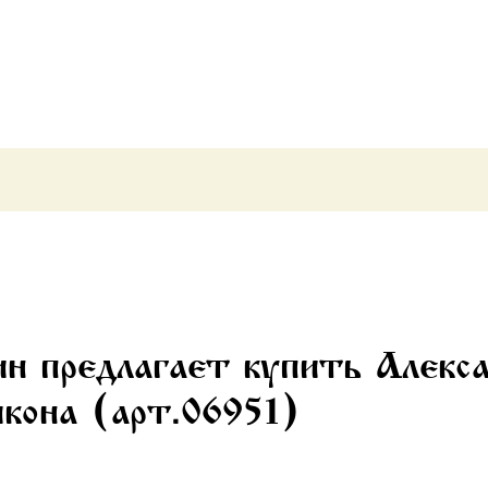
икона
(арт.06951)
н предлагает купить Алекс
икона (арт.06951)