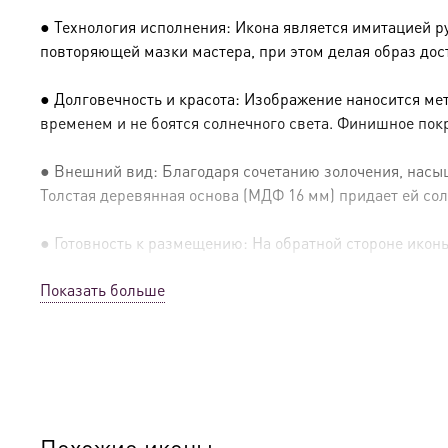
● Технология исполнения: Икона является имитацией р
повторяющей мазки мастера, при этом делая образ дос
● Долговечность и красота: Изображение наносится ме
временем и не боятся солнечного света. Финишное пок
● Внешний вид: Благодаря сочетанию золочения, насыщ
Толстая деревянная основа (МДФ 16 мм) придает ей сол
● Готовность к размещению: На обратной стороне иконы 
Показать больше
● Освящение: Производство освящено
● Детали изготовления:
● Основа: МДФ, толщина 16 мм.
● Техника: Цифровая UV-печать по золочению.
Похожие иконы…