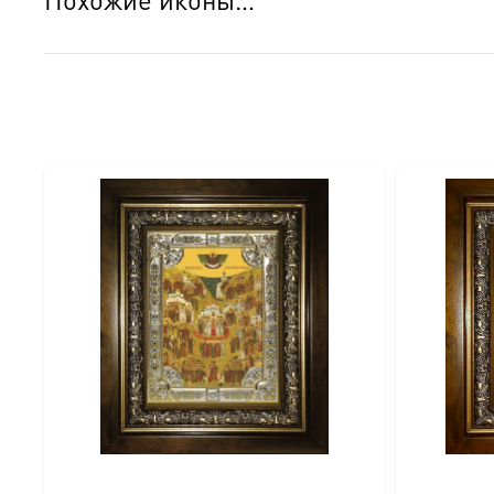
● Краски: Стойкие минеральные.
● Отделка: Ручное нанесение опуши, лаковое покрытие.
Для кого этот образ?
Эта икона станет прекрасным духовным подарком:
● На день Ангела (именины) — в честь небесного покро
● На Крещение ребенка или взрослого.
● На день рождения как символ защиты и заступничест
● На венчание или годовщину брака (для парных икон 
● На новоселье для освящения домашнего очага.