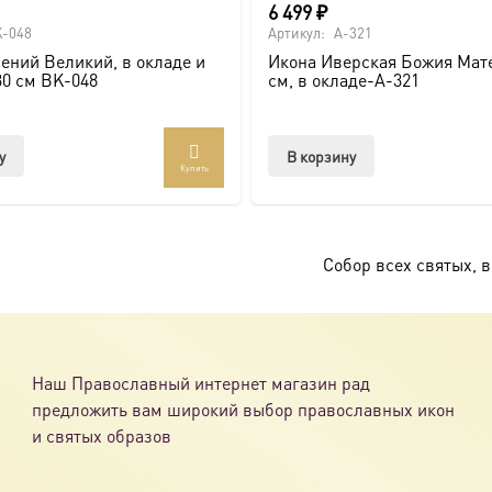
6 499
₽
-048
Артикул:
A-321
ений Великий, в окладе и
Икона Иверская Божия Мате
ссии. Также можно заказать икону в окладе и киоте.
30 см BK-048
см, в окладе-A-321
товлена под заказ по вашим размерам.
у
В корзину
Купить
com/ikonaspas
Собор всех святых, 
Наш Православный интернет магазин рад
предложить вам широкий выбор православных икон
и святых образов