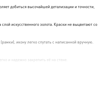
оляет добиться высочайшей детализации и точности,
слой искусственного золота. Краски не выцветают со
амки), икону легко спутать с написанной вручную.
гко и надежно закрепить её на стене.