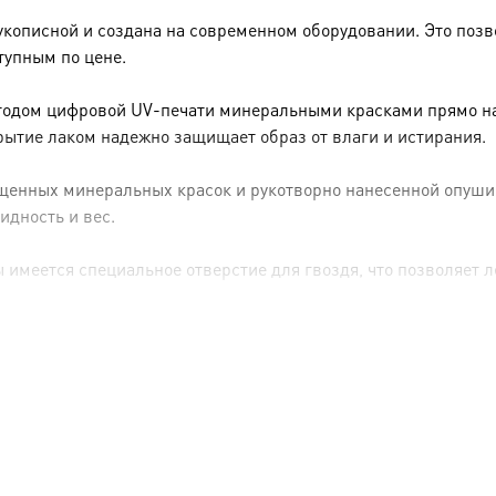
укописной и создана на современном оборудовании. Это позв
тупным по цене.
тодом цифровой UV-печати минеральными красками прямо на 
рытие лаком надежно защищает образ от влаги и истирания.
енных минеральных красок и рукотворно нанесенной опуши (р
идность и вес.
имеется специальное отверстие для гвоздя, что позволяет ле