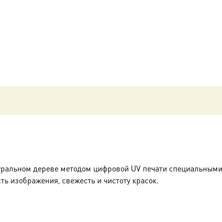
святитель,
чудотворец,
икона
(арт.00722)
уральном дереве методом цифровой UV печати специальными
ть изображения, свежесть и чистоту красок.