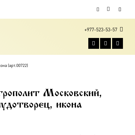
+977-523-53-57
она (арт.00722)
трополит Московский,
чудотворец, икона