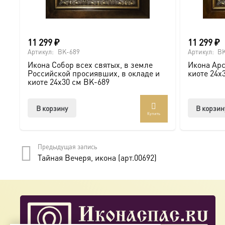
11 299
₽
11 299
₽
Артикул:
BK-689
Артикул:
BK
Икона Собор всех святых, в земле
Икона Арс
Российской просиявших, в окладе и
киоте 24х
киоте 24х30 см BK-689
В корзину
В корзин
Купить
Предыдущая запись
Тайная Вечеря, икона (арт.00692)