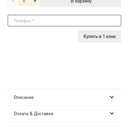
Количество
В корзину
товара
Анастасия
(Романова)
Купить в 1 клик
страстотерпица,
царевна,
икона
(арт.00581)
Описание
Оплата & Доставка