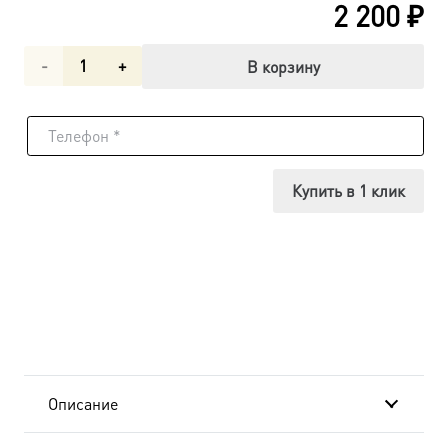
2 200
₽
Количество
В корзину
товара
Антоний,
Алипий,
Купить в 1 клик
Феодосий
Печерские
преподобные,
икона
(арт.06640)
Описание