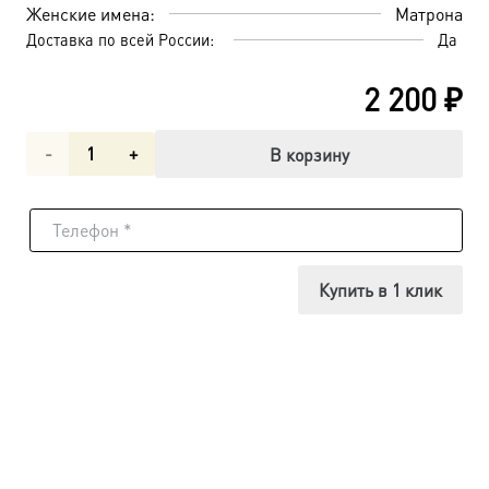
Женские имена:
Матрона
Доставка по всей России:
Да
2 200
₽
Количество
В корзину
товара
Блаженная
Матрона
Купить в 1 клик
Анемнясевская,
икона
(арт.м0388)