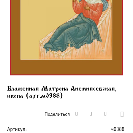
Блаженная Матрона Анемнясевская,
икона (арт.м0388)
Поделиться
Артикул:
м0388