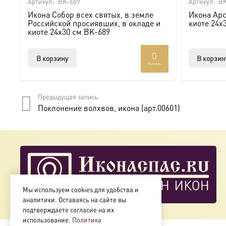
Артикул:
BK-689
Артикул:
BK
Икона Собор всех святых, в земле
Икона Арс
Российской просиявших, в окладе и
киоте 24х
киоте 24х30 см BK-689
В корзину
В корзин
Купить
Предыдущая запись
Поклонение волхвов, икона (арт.00601)
Мы используем cookies для удобства и
аналитики. Оставаясь на сайте вы
подтверждаете согласие на их
использование.
Политика