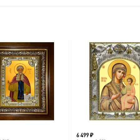
6 499
₽