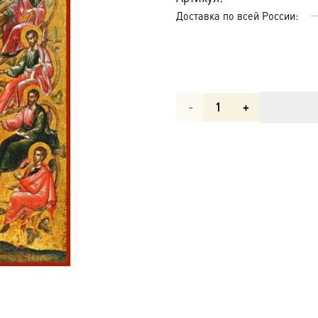
Доставка по всей России:
Количество
товара
Древо
Жизни,
икона
(арт.00623)