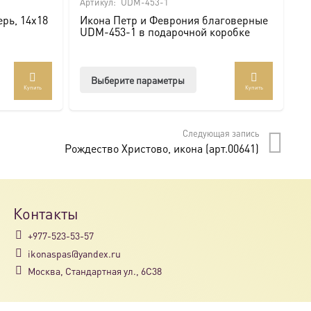
Артикул:
UDM-453-1
Ар
рь, 14х18
Икона Петр и Феврония благоверные
И
UDM-453-1 в подарочной коробке
U
Этот
Выберите параметры
Купить
Купить
товар
имеет
несколько
Следующая запись
вариаций.
Рождество Христово, икона (арт.00641)
Опции
можно
выбрать
на
Контакты
странице
+977-523-53-57
товара.
ikonaspas@yandex.ru
Москва, Стандартная ул., 6С38