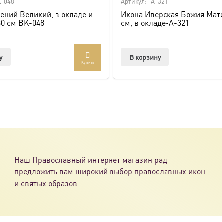
-048
Артикул:
A-321
ений Великий, в окладе и
Икона Иверская Божия Мате
30 см BK-048
см, в окладе-A-321
у
В корзину
Купить
Наш Православный интернет магазин рад
предложить вам широкий выбор православных икон
и святых образов