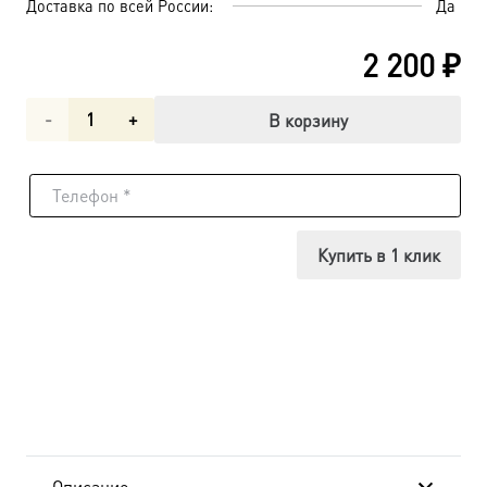
Доставка по всей России:
Да
2 200
₽
Количество
В корзину
товара
Елена
равноапостольная
Купить в 1 клик
царица,
икона
(арт.00497)
Описание