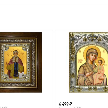
вителя.
ва.
или образов покровителей семьи).
6 499
₽