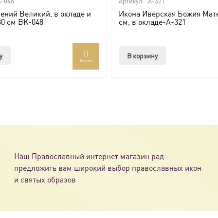
-048
Артикул:
A-321
ений Великий, в окладе и
Икона Иверская Божия Мате
ссии. Также можно заказать икону в окладе и киоте.
30 см BK-048
см, в окладе-A-321
товлена под заказ по вашим размерам.
у
В корзину
Купить
com/ikonaspas
Наш Православный интернет магазин рад
предложить вам широкий выбор православных икон
и святых образов