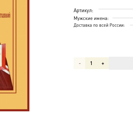
Артикул:
Мужские имена:
Доставка по всей России:
Количество
товара
Фаддей,
архиепископ
Тверской,
священномученик,