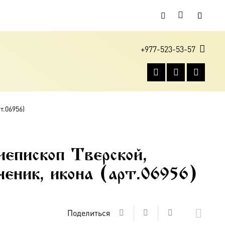
+977-523-53-57
т.06956)
иепископ Тверской,
еник, икона (арт.06956)
Поделиться