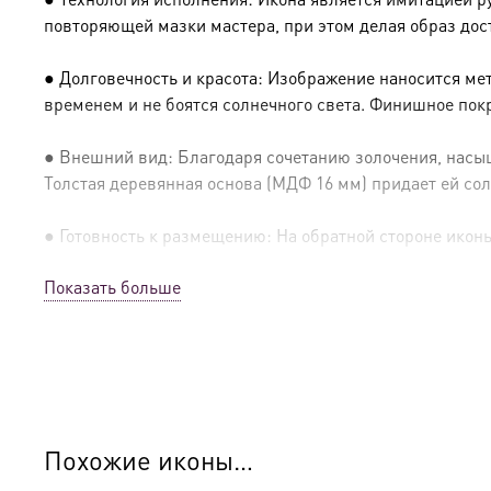
повторяющей мазки мастера, при этом делая образ дос
● Долговечность и красота: Изображение наносится ме
временем и не боятся солнечного света. Финишное пок
● Внешний вид: Благодаря сочетанию золочения, насыщ
Толстая деревянная основа (МДФ 16 мм) придает ей сол
● Готовность к размещению: На обратной стороне иконы 
Показать больше
● Освящение: Производство освящено
● Детали изготовления:
● Основа: МДФ, толщина 16 мм.
● Техника: Цифровая UV-печать по золочению.
Похожие иконы…