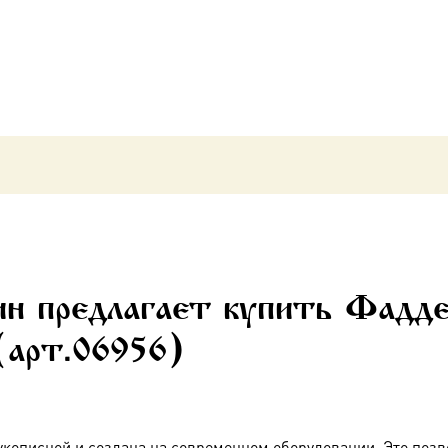
икона
(арт.06956)
н предлагает купить Фаддей
(арт.06956)
укописной и создана на современном оборудовании. Это позв