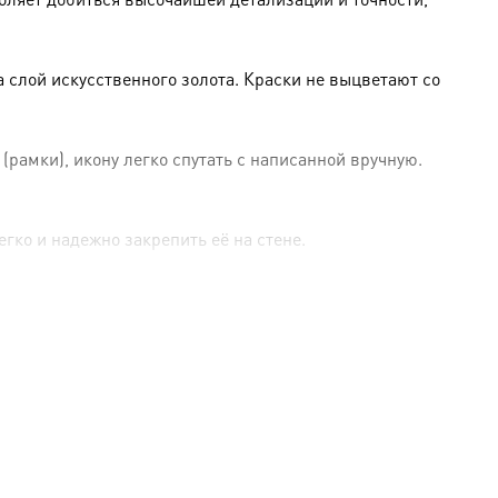
слой искусственного золота. Краски не выцветают со
амки), икону легко спутать с написанной вручную.
гко и надежно закрепить её на стене.