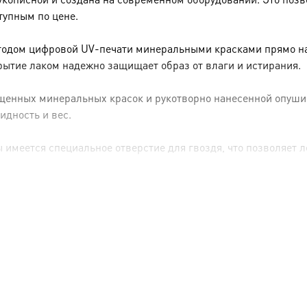
тупным по цене.
тодом цифровой UV-печати минеральными красками прямо на 
рытие лаком надежно защищает образ от влаги и истирания.
енных минеральных красок и рукотворно нанесенной опуши (р
идность и вес.
имеется специальное отверстие для гвоздя, что позволяет ле