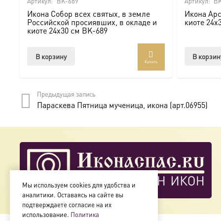
Артикул:
BK-689
Артикул:
BK
Икона Собор всех святых, в земле
Икона Арс
Мы предлагаем купить икону в Москве с доставкой по Ро
Российской просиявших, в окладе и
киоте 24х
киоте 24х30 см BK-689
Доступна в стандартных размерах или может быть изго
В корзину
В корзин
Купить
Подписывайтесь на нашу группу ВКонтакте:
https://vk.
Предыдущая запись
Параскева Пятница мученица, икона (арт.06955)
Мы используем cookies для удобства и
аналитики. Оставаясь на сайте вы
подтверждаете согласие на их
использование.
Политика