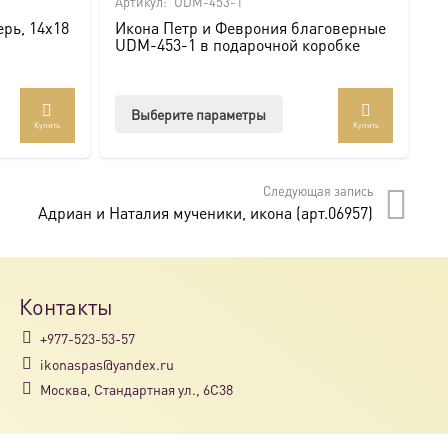
Артикул:
UDM-453-1
Ар
рь, 14х18
Икона Петр и Феврония благоверные
И
UDM-453-1 в подарочной коробке
U
Этот
Выберите параметры
Купить
Купить
товар
имеет
несколько
Следующая запись
вариаций.
Адриан и Наталия мученики, икона (арт.06957)
Опции
можно
выбрать
на
Контакты
странице
+977-523-53-57
товара.
ikonaspas@yandex.ru
Москва, Стандартная ул., 6С38