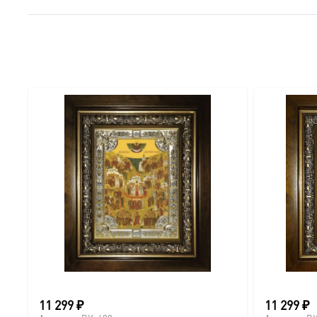
● Краски: Стойкие минеральные.
● Отделка: Ручное нанесение опуши, лаковое покрытие.
Для кого этот образ?
Эта икона станет прекрасным духовным подарком:
● На день Ангела (именины) — в честь небесного покро
● На Крещение ребенка или взрослого.
● На день рождения как символ защиты и заступничест
● На венчание или годовщину брака (для парных икон 
● На новоселье для освящения домашнего очага.
11 299
₽
11 299
₽
Доставка и заказ: