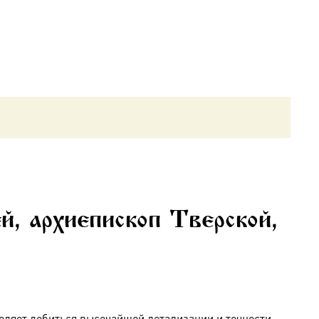
, архиепископ Тверской,
оляет добиться высочайшей детализации и точности,