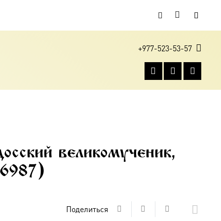
+977-523-53-57
осский великомученик,
06987)
Поделиться