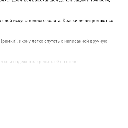
слой искусственного золота. Краски не выцветают со
амки), икону легко спутать с написанной вручную.
гко и надежно закрепить её на стене.