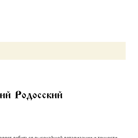
ий Родосский
оляет добиться высочайшей детализации и точности,