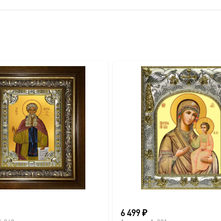
вителя.
ва.
или образов покровителей семьи).
6 499
₽