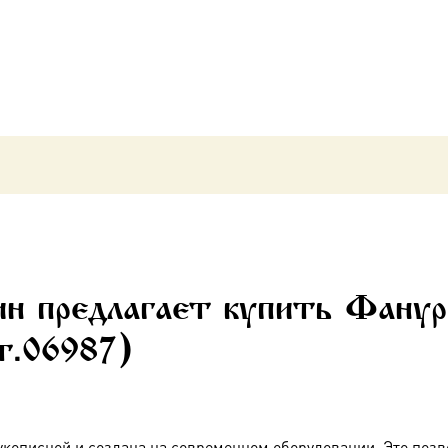
(арт.06987)
н предлагает купить Фанур
т.06987)
укописной и создана на современном оборудовании. Это позв