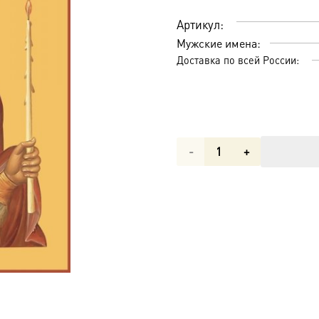
Артикул:
Мужские имена:
Доставка по всей России:
Количество
товара
Фанурий
Родосский
великомученик,
икона