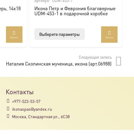
Артикул:
UDM-453-1
Ар
рь, 14х18
Икона Петр и Феврония благоверные
И
UDM-453-1 в подарочной коробке
U
Этот
Выберите параметры
Купить
Купить
товар
имеет
несколько
Следующая запись
вариаций.
Наталия Скопинская мученица, икона (арт.06988)
Опции
можно
выбрать
на
Контакты
странице
+977-523-53-57
товара.
ikonaspas@yandex.ru
Москва, Стандартная ул., 6С38