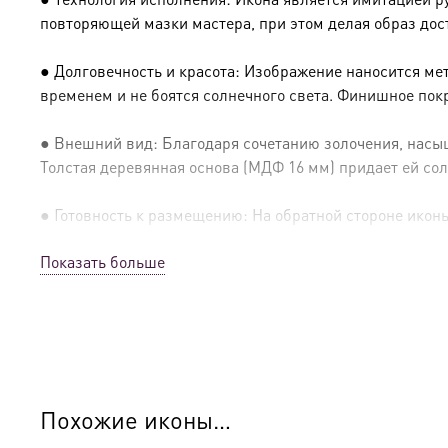
повторяющей мазки мастера, при этом делая образ дос
● Долговечность и красота: Изображение наносится ме
временем и не боятся солнечного света. Финишное пок
● Внешний вид: Благодаря сочетанию золочения, насыщ
Толстая деревянная основа (МДФ 16 мм) придает ей сол
● Готовность к размещению: На обратной стороне иконы 
Показать больше
● Освящение: Производство освящено
● Детали изготовления:
● Основа: МДФ, толщина 16 мм.
● Техника: Цифровая UV-печать по золочению.
Похожие иконы…