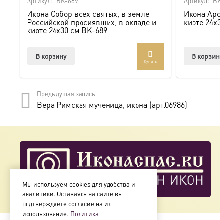
Артикул:
BK-689
Артикул:
BK
Икона Собор всех святых, в земле
Икона Арс
Мы предлагаем купить икону в Москве с доставкой по Ро
Российской просиявших, в окладе и
киоте 24х
киоте 24х30 см BK-689
Доступна в стандартных размерах или может быть изго
В корзину
В корзин
Купить
Подписывайтесь на нашу группу ВКонтакте:
https://vk.
Предыдущая запись
Вера Римская мученица, икона (арт.06986)
Мы используем cookies для удобства и
аналитики. Оставаясь на сайте вы
подтверждаете согласие на их
использование.
Политика