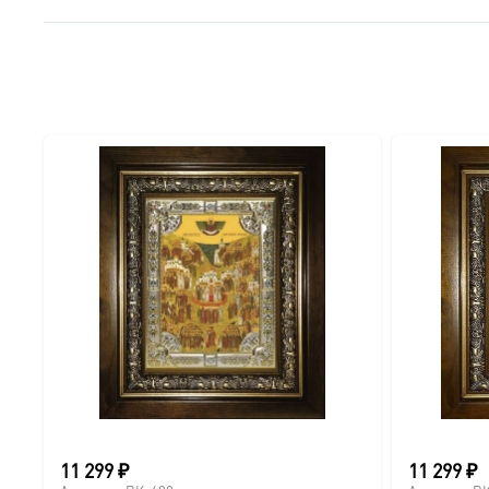
● Краски: Стойкие минеральные.
● Отделка: Ручное нанесение опуши, лаковое покрытие.
Для кого этот образ?
Эта икона станет прекрасным духовным подарком:
● На день Ангела (именины) — в честь небесного покро
● На Крещение ребенка или взрослого.
● На день рождения как символ защиты и заступничест
● На венчание или годовщину брака (для парных икон 
● На новоселье для освящения домашнего очага.
11 299
₽
11 299
₽
Доставка и заказ: