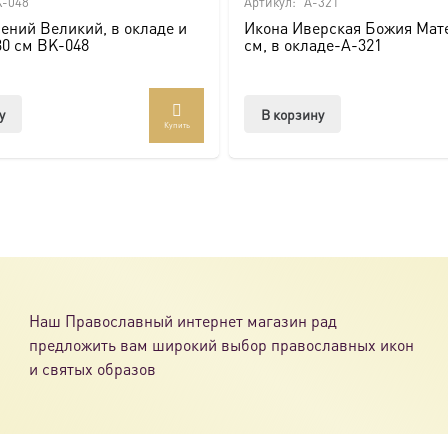
-048
Артикул:
A-321
ений Великий, в окладе и
Икона Иверская Божия Мате
ссии. Также можно заказать икону в окладе и киоте.
30 см BK-048
см, в окладе-A-321
товлена под заказ по вашим размерам.
у
В корзину
Купить
com/ikonaspas
Наш Православный интернет магазин рад
предложить вам широкий выбор православных икон
и святых образов