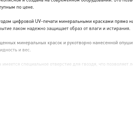
тупным по цене.
тодом цифровой UV-печати минеральными красками прямо на 
рытие лаком надежно защищает образ от влаги и истирания.
енных минеральных красок и рукотворно нанесенной опуши (р
идность и вес.
имеется специальное отверстие для гвоздя, что позволяет ле