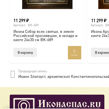
11 299
₽
11 299
₽
Артикул:
BK-689
Артикул:
BK
Икона Собор всех святых, в земле
Икона Арс
Российской просиявших, в окладе и
киоте 24х
киоте 24х30 см BK-689
В корзину
В корзин
Купить
Предыдущая запись
Иоанн Златоуст, архиепископ Константинопольский 