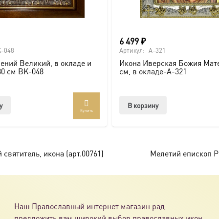
6 499
₽
-048
Артикул:
A-321
ений Великий, в окладе и
Икона Иверская Божия Мате
30 см BK-048
см, в окладе-A-321
у
В корзину
Купить
святитель, икона (арт.00761)
Мелетий епископ Ря
Наш Православный интернет магазин рад
предложить вам широкий выбор православных икон