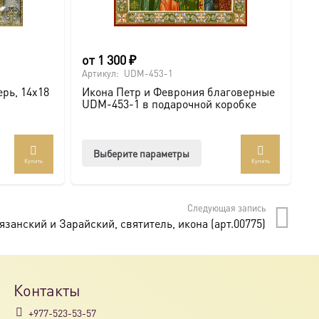
от
1 300
₽
о
Артикул:
UDM-453-1
Ар
рь, 14х18
Икона Петр и Феврония благоверные
И
UDM-453-1 в подарочной коробке
U
Этот
Выберите параметры
Купить
Купить
товар
имеет
несколько
Следующая запись
вариаций.
занский и Зарайский, святитель, икона (арт.00775)
Опции
можно
выбрать
на
Контакты
странице
+977-523-53-57
товара.