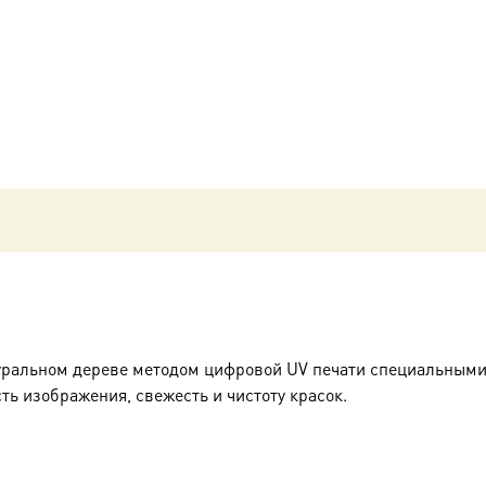
святитель,
чудотворец,
икона
(арт.00766)
уральном дереве методом цифровой UV печати специальными
ть изображения, свежесть и чистоту красок.