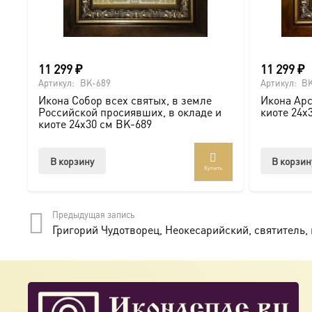
● На венчание или годовщину брака (для парных икон 
● На новоселье для освящения домашнего очага.
11 299
₽
11 299
₽
Доставка и заказ:
Артикул:
BK-689
Артикул:
BK
Икона Собор всех святых, в земле
Икона Арс
Мы предлагаем купить икону в Москве с доставкой по Ро
Российской просиявших, в окладе и
киоте 24х
киоте 24х30 см BK-689
Доступна в стандартных размерах или может быть изго
В корзину
В корзин
Купить
Подписывайтесь на нашу группу ВКонтакте:
https://vk.
Предыдущая запись
Григорий Чудотворец, Неокесарийский, святитель, и