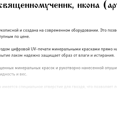
 священномученик, икона (а
укописной и создана на современном оборудовании. Это позв
тупным по цене.
тодом цифровой UV-печати минеральными красками прямо на 
рытие лаком надежно защищает образ от влаги и истирания.
енных минеральных красок и рукотворно нанесенной опуши (р
идность и вес.
имеется специальное отверстие для гвоздя, что позволяет ле