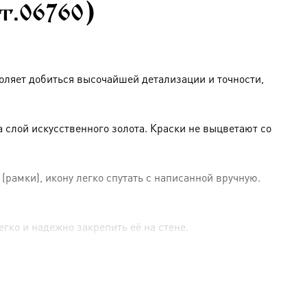
рт.06760)
оляет добиться высочайшей детализации и точности,
слой искусственного золота. Краски не выцветают со
амки), икону легко спутать с написанной вручную.
гко и надежно закрепить её на стене.