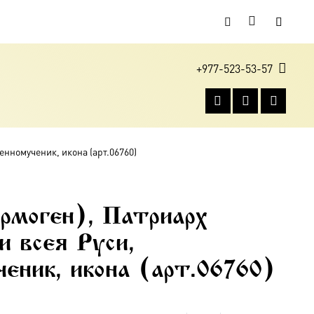
+977-523-53-57
енномученик, икона (арт.06760)
рмоген), Патриарх
и всея Руси,
еник, икона (арт.06760)