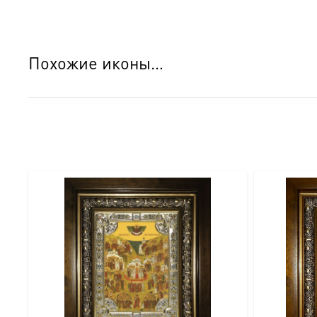
● Основа: МДФ, толщина 16 мм.
● Техника: Цифровая UV-печать по золочению.
Похожие иконы…
● Краски: Стойкие минеральные.
● Отделка: Ручное нанесение опуши, лаковое покрытие.
Для кого этот образ?
Эта икона станет прекрасным духовным подарком:
● На день Ангела (именины) — в честь небесного покро
● На Крещение ребенка или взрослого.
● На день рождения как символ защиты и заступничест