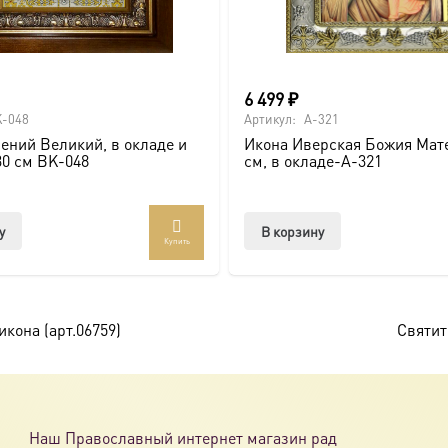
или образов покровителей семьи).
6 499
₽
-048
Артикул:
A-321
ений Великий, в окладе и
Икона Иверская Божия Мате
ссии. Также можно заказать икону в окладе и киоте.
30 см BK-048
см, в окладе-A-321
товлена под заказ по вашим размерам.
у
В корзину
Купить
com/ikonaspas
кона (арт.06759)
Святит
Наш Православный интернет магазин рад