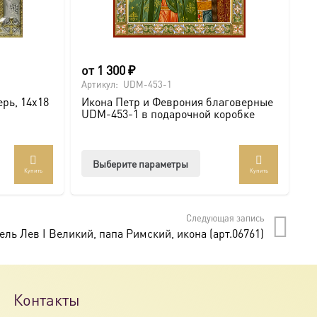
от
1 300
₽
о
Артикул:
UDM-453-1
Ар
рь, 14х18
Икона Петр и Феврония благоверные
И
UDM-453-1 в подарочной коробке
U
Этот
Выберите параметры
Купить
Купить
товар
имеет
несколько
Следующая запись
вариаций.
ель Лев I Великий, папа Римский, икона (арт.06761)
Опции
можно
выбрать
на
Контакты
странице