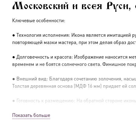
Московский и всея Руси,
Ключевые особенности:
● Технология исполнения: Икона является имитацией р
повторяющей мазки мастера, при этом делая образ дос
● Долговечность и красота: Изображение наносится ме
временем и не боятся солнечного света. Финишное пок
● Внешний вид: Благодаря сочетанию золочения, насыщ
Толстая деревянная основа (МДФ 16 мм) придает ей сол
● Готовность к размещению: На обратной стороне иконы 
Показать больше
● Освящение: Производство освящено
● Детали изготовления: