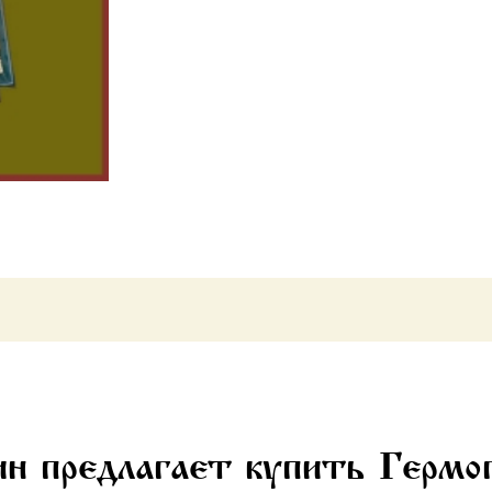
Московский
и
всея
Руси,
священномученик,
икона
(арт.06760)
н предлагает купить Гермо