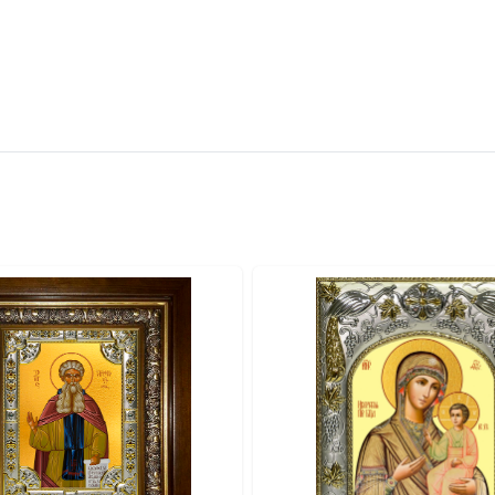
вителя.
ва.