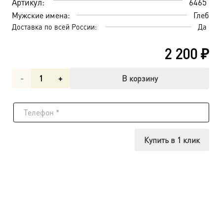
Артикул:
6465
Мужские имена:
Глеб
Доставка по всей России:
Да
2 200
₽
Количество
В корзину
товара
Глеб
благоверный
Купить в 1 клик
князь-
страстотерпец,
икона
(арт.06465)