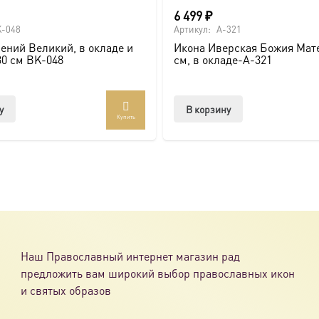
6 499
₽
-048
Артикул:
A-321
ений Великий, в окладе и
Икона Иверская Божия Мате
30 см BK-048
см, в окладе-A-321
у
В корзину
Купить
Наш Православный интернет магазин рад
предложить вам широкий выбор православных икон
и святых образов