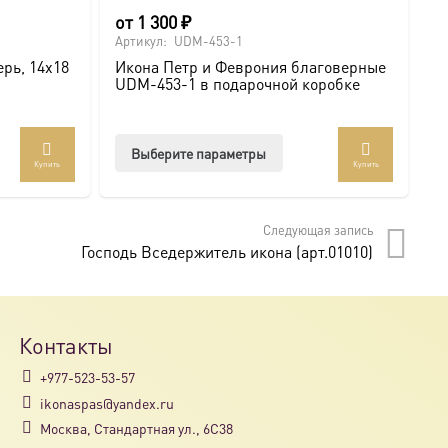
от
1 300
₽
о
Артикул:
UDM-453-1
Ар
рь, 14х18
Икона Петр и Феврония благоверные
И
UDM-453-1 в подарочной коробке
U
Этот
Выберите параметры
Купить
Купить
товар
имеет
несколько
Следующая запись
вариаций.
Господь Вседержитель икона (арт.01010)
Опции
можно
выбрать
на
Контакты
странице
+977-523-53-57
товара.
ikonaspas@yandex.ru
Москва, Стандартная ул., 6С38