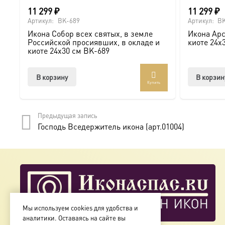
11 299
₽
11 299
₽
Артикул:
BK-689
Артикул:
BK
Икона Собор всех святых, в земле
Икона Арс
Российской просиявших, в окладе и
киоте 24х
киоте 24х30 см BK-689
В корзину
В корзин
Купить
Предыдущая запись
Господь Вседержитель икона (арт.01004)
Мы используем cookies для удобства и
аналитики. Оставаясь на сайте вы