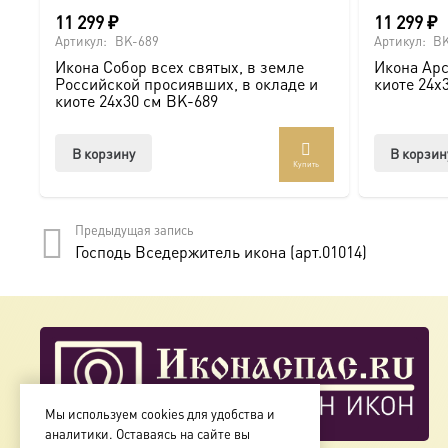
11 299
₽
11 299
₽
Артикул:
BK-689
Артикул:
BK
Икона Собор всех святых, в земле
Икона Арс
Российской просиявших, в окладе и
киоте 24х
киоте 24х30 см BK-689
В корзину
В корзин
Купить
Предыдущая запись
Господь Вседержитель икона (арт.01014)
Мы используем cookies для удобства и
аналитики. Оставаясь на сайте вы