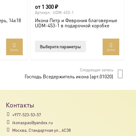
от
1 300
₽
о
Артикул:
UDM-453-1
Ар
рь, 14х18
Икона Петр и Феврония благоверные
И
UDM-453-1 в подарочной коробке
U
Этот
Выберите параметры
Купить
Купить
товар
имеет
несколько
Следующая запись
вариаций.
Господь Вседержитель икона (арт.01020)
Опции
можно
выбрать
на
Контакты
странице
+977-523-53-57
товара.
ikonaspas@yandex.ru
Москва, Стандартная ул., 6С38