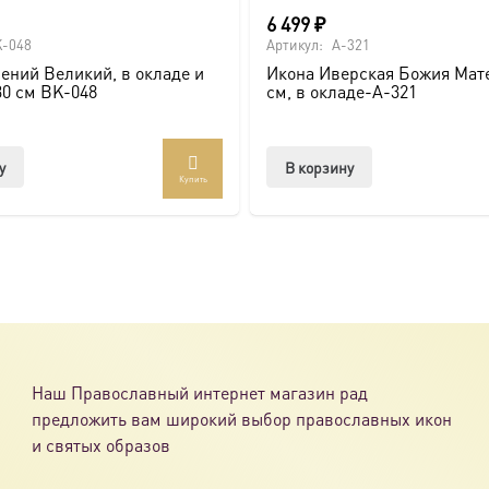
6 499
₽
-048
Артикул:
A-321
ений Великий, в окладе и
Икона Иверская Божия Мате
30 см BK-048
см, в окладе-A-321
у
В корзину
Купить
Наш Православный интернет магазин рад
предложить вам широкий выбор православных икон
и святых образов