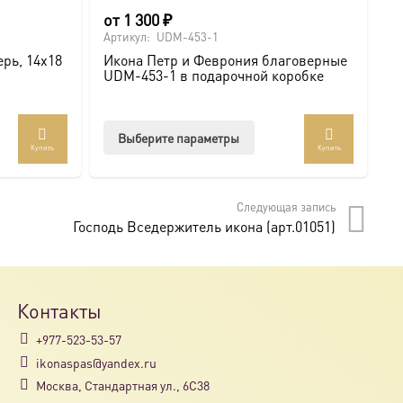
от
1 300
₽
о
Артикул:
UDM-453-1
Ар
рь, 14х18
Икона Петр и Феврония благоверные
И
UDM-453-1 в подарочной коробке
U
Этот
Выберите параметры
Купить
Купить
товар
имеет
несколько
Следующая запись
вариаций.
Господь Вседержитель икона (арт.01051)
Опции
можно
выбрать
на
Контакты
странице
+977-523-53-57
товара.
ikonaspas@yandex.ru
Москва, Стандартная ул., 6С38