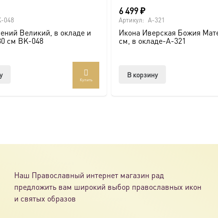
6 499
₽
-048
Артикул:
A-321
ений Великий, в окладе и
Икона Иверская Божия Мате
30 см BK-048
см, в окладе-A-321
у
В корзину
Купить
Наш Православный интернет магазин рад
предложить вам широкий выбор православных икон
и святых образов