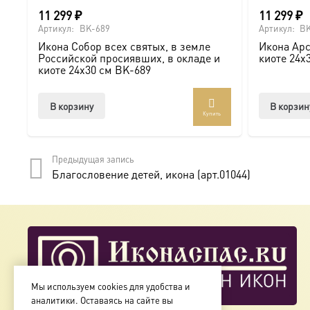
11 299
₽
11 299
₽
Артикул:
BK-689
Артикул:
BK
Икона Собор всех святых, в земле
Икона Арс
Российской просиявших, в окладе и
киоте 24х
киоте 24х30 см BK-689
В корзину
В корзин
Купить
Предыдущая запись
Благословение детей, икона (арт.01044)
Мы используем cookies для удобства и
аналитики. Оставаясь на сайте вы