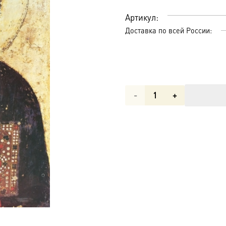
Артикул:
Доставка по всей России:
Количество
товара
Господь
Вседержитель
икона
(арт.01049)