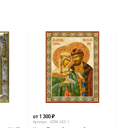
от
1 300
₽
о
Артикул:
UDM-453-1
Ар