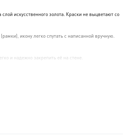
слой искусственного золота. Краски не выцветают со
амки), икону легко спутать с написанной вручную.
гко и надежно закрепить её на стене.