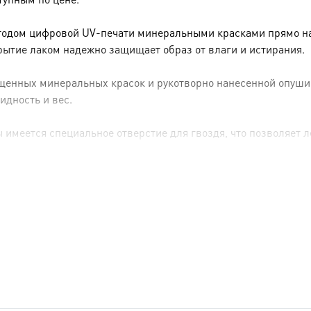
тодом цифровой UV-печати минеральными красками прямо на 
рытие лаком надежно защищает образ от влаги и истирания.
енных минеральных красок и рукотворно нанесенной опуши (р
идность и вес.
имеется специальное отверстие для гвоздя, что позволяет ле