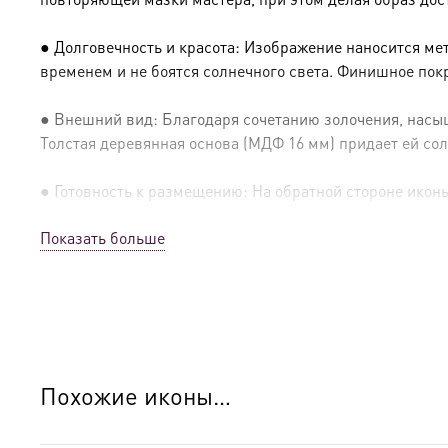
● Долговечность и красота: Изображение наносится ме
временем и не боятся солнечного света. Финишное пок
● Внешний вид: Благодаря сочетанию золочения, насыщ
Толстая деревянная основа (МДФ 16 мм) придает ей сол
● Готовность к размещению: На обратной стороне иконы 
Показать больше
● Освящение: Производство освящено
● Детали изготовления:
● Основа: МДФ, толщина 16 мм.
● Техника: Цифровая UV-печать по золочению.
Похожие иконы…
● Краски: Стойкие минеральные.