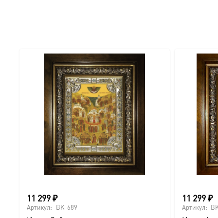
● Отделка: Ручное нанесение опуши, лаковое покрытие.
Для кого этот образ?
Эта икона станет прекрасным духовным подарком:
● На день Ангела (именины) — в честь небесного покро
● На Крещение ребенка или взрослого.
● На день рождения как символ защиты и заступничест
● На венчание или годовщину брака (для парных икон 
● На новоселье для освящения домашнего очага.
11 299
₽
11 299
₽
Доставка и заказ:
Артикул:
BK-689
Артикул:
BK