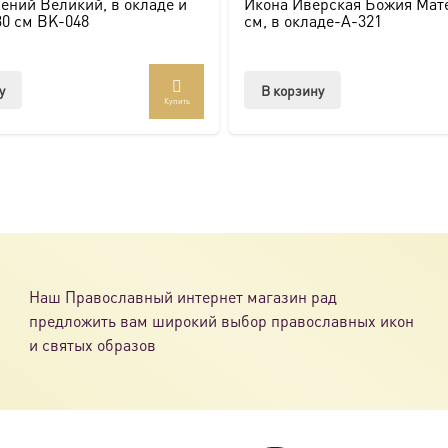
ений Великий, в окладе и
Икона Иверская Божия Мате
ссии. Также можно заказать икону в окладе и киоте.
30 см BK-048
см, в окладе-A-321
товлена под заказ по вашим размерам.
у
В корзину
Купить
com/ikonaspas
Наш Православный интернет магазин рад
предложить вам широкий выбор православных икон
и святых образов