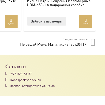
рь, 14х18
Икона Петр и Феврония благоверные
И
UDM-453-1 в подарочной коробке
U
Этот
Выберите параметры
Купить
Купить
товар
имеет
несколько
Следующая запись
вариаций.
Не рыдай Мене, Мати, икона (арт.06117)
Опции
можно
выбрать
на
Контакты
странице
+977-523-53-57
товара.
ikonaspas@yandex.ru
Москва, Стандартная ул., 6С38