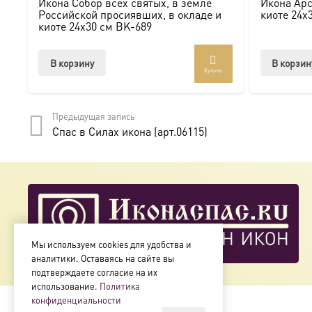
Икона Собор всех святых, в земле
Икона Арс
Мы предлагаем купить икону в Москве с доставкой по Ро
Российской просиявших, в окладе и
киоте 24х
киоте 24х30 см BK-689
Доступна в стандартных размерах или может быть изго
В корзину
В корзин
Купить
Подписывайтесь на нашу группу ВКонтакте:
https://vk.
Предыдущая запись
Спас в Силах икона (арт.06115)
Мы используем cookies для удобства и
аналитики. Оставаясь на сайте вы
подтверждаете согласие на их
использование.
Политика
конфиденциальности