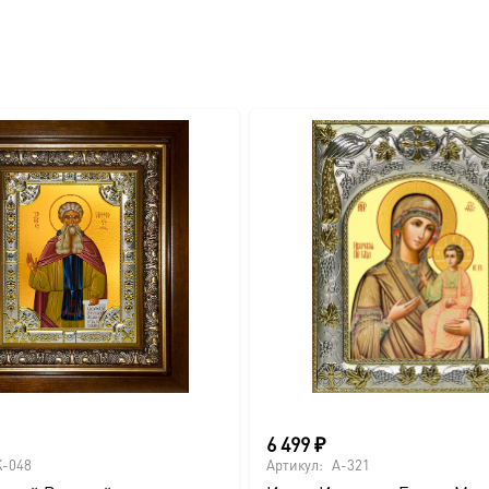
вителя.
ва.
или образов покровителей семьи).
6 499
₽
-048
Артикул:
A-321