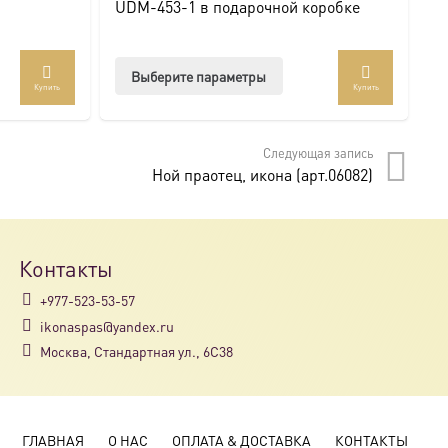
UDM-453-1 в подарочной коробке
U
Этот
Выберите параметры
Купить
Купить
товар
имеет
несколько
Следующая запись
вариаций.
Ной праотец, икона (арт.06082)
Опции
можно
выбрать
на
Контакты
странице
+977-523-53-57
товара.
ikonaspas@yandex.ru
Москва, Стандартная ул., 6С38
ГЛАВНАЯ
О НАС
ОПЛАТА & ДОСТАВКА
КОНТАКТЫ