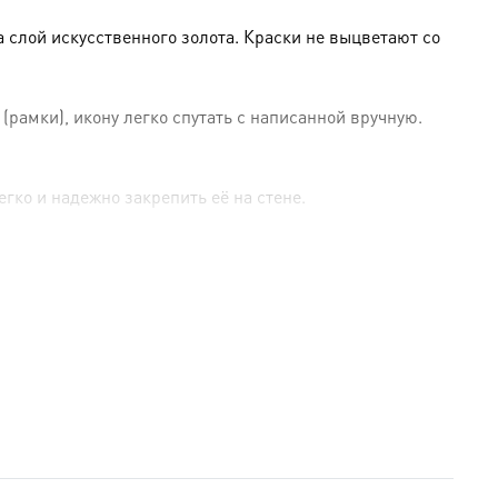
слой искусственного золота. Краски не выцветают со
амки), икону легко спутать с написанной вручную.
гко и надежно закрепить её на стене.