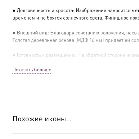
● Долговечность и красота: Изображение наносится ме
временем и не боятся солнечного света. Финишное пок
● Внешний вид: Благодаря сочетанию золочения, насыщ
Толстая деревянная основа (МДФ 16 мм) придает ей сол
● Готовность к размещению: На обратной стороне иконы 
Показать больше
● Освящение: Производство освящено
● Детали изготовления:
● Основа: МДФ, толщина 16 мм.
● Техника: Цифровая UV-печать по золочению.
Похожие иконы…
● Краски: Стойкие минеральные.