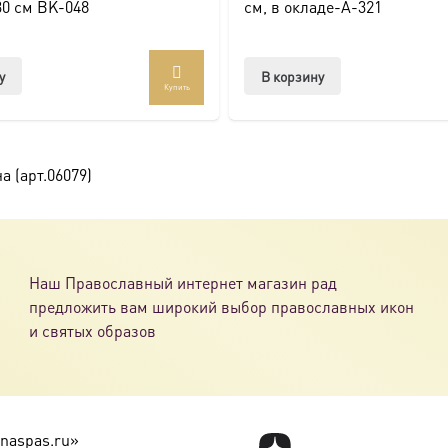
ссии. Также можно заказать икону в окладе и киоте.
30 см BK-048
см, в окладе-A-321
товлена под заказ по вашим размерам.
у
В корзину
Купить
com/ikonaspas
 (арт.06079)
Наш Православный интернет магазин рад
предложить вам широкий выбор православных икон
и святых образов
naspas.ru»