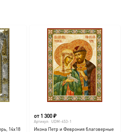
от
1 300
₽
о
Артикул:
UDM-453-1
Ар
рь, 14х18
Икона Петр и Феврония благоверные
И