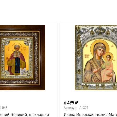
вителя.
ва.
или образов покровителей семьи).
6 499
₽
-048
Артикул:
A-321
ений Великий, в окладе и
Икона Иверская Божия Мате