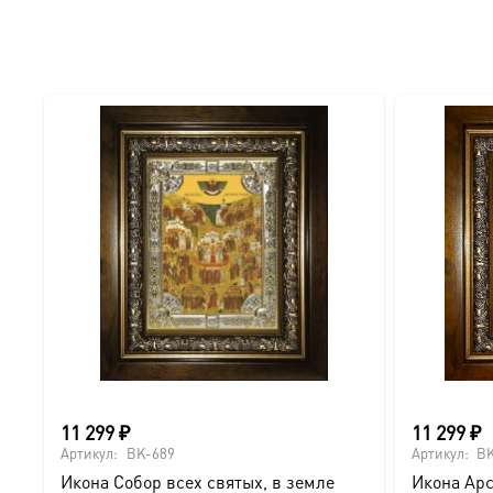
● Отделка: Ручное нанесение опуши, лаковое покрытие.
Для кого этот образ?
Эта икона станет прекрасным духовным подарком:
● На день Ангела (именины) — в честь небесного покро
● На Крещение ребенка или взрослого.
● На день рождения как символ защиты и заступничест
● На венчание или годовщину брака (для парных икон 
● На новоселье для освящения домашнего очага.
11 299
₽
11 299
₽
Доставка и заказ:
Артикул:
BK-689
Артикул:
BK
Икона Собор всех святых, в земле
Икона Арс