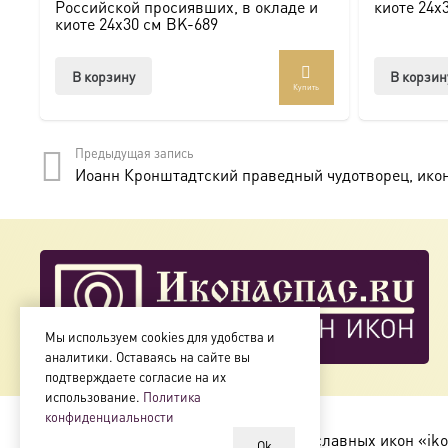
Мы предлагаем купить икону в Москве с доставкой по Ро
Российской просиявших, в окладе и
киоте 24х
киоте 24х30 см BK-689
Доступна в стандартных размерах или может быть изго
В корзину
В корзин
Купить
Подписывайтесь на нашу группу ВКонтакте:
https://vk.
Предыдущая запись
Иоанн Кронштадтский праведный чудотворец, икона
Мы используем cookies для удобства и
аналитики. Оставаясь на сайте вы
подтверждаете согласие на их
использование.
Политика
конфиденциальности
Copyright © 2018-2025
Магазин православных икон «iko
Ok