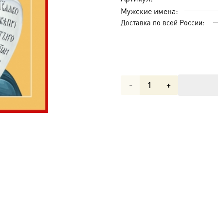
Мужские имена:
Доставка по всей России:
Количество
товара
Исаия
пророк,
икона
(арт.06080)