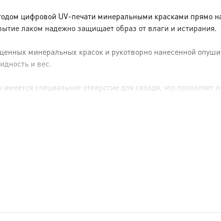
тодом цифровой UV-печати минеральными красками прямо на 
рытие лаком надежно защищает образ от влаги и истирания.
енных минеральных красок и рукотворно нанесенной опуши (р
идность и вес.
имеется специальное отверстие для гвоздя, что позволяет ле