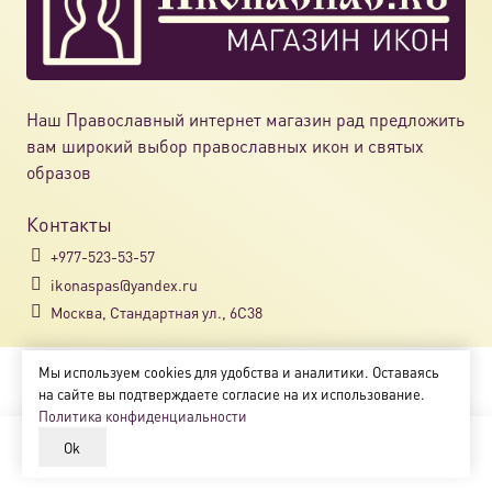
Наш Православный интернет магазин рад предложить
вам широкий выбор православных икон и святых
образов
Контакты
+977-523-53-57
ikonaspas@yandex.ru
Москва, Стандартная ул., 6С38
Мы используем cookies для удобства и аналитики. Оставаясь
Copyright © 2018-2025
на сайте вы подтверждаете согласие на их использование.
Магазин православных икон «ikonaspas.ru»
Политика конфиденциальности
Ok
В корзину