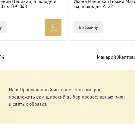
ений Великий, в окладе и
Икона Иверская Божия Мате
ссии. Также можно заказать икону в окладе и киоте.
30 см BK-048
см, в окладе-A-321
товлена под заказ по вашим размерам.
у
В корзину
Купить
com/ikonaspas
14)
Макарий Желтово
Наш Православный интернет магазин рад
предложить вам широкий выбор православных икон
и святых образов