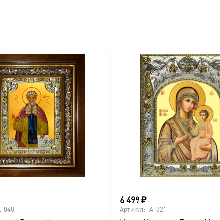
вителя.
ва.
или образов покровителей семьи).
6 499
₽
-048
Артикул:
A-321