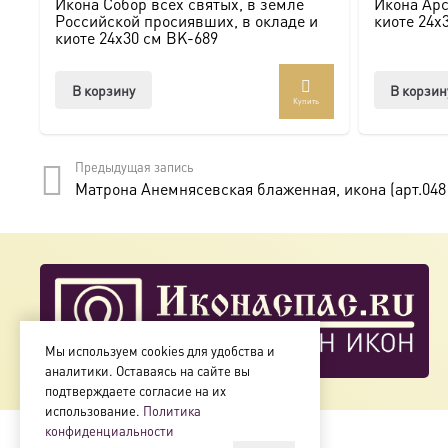
Икона Собор всех святых, в земле
Икона Арс
Мы предлагаем купить икону в Москве с доставкой по Ро
Российской просиявших, в окладе и
киоте 24х
киоте 24х30 см BK-689
Доступна в стандартных размерах или может быть изго
В корзину
В корзин
Купить
Подписывайтесь на нашу группу ВКонтакте:
https://vk.
Предыдущая запись
Матрона Анемнясевская блаженная, икона (арт.048
Мы используем cookies для удобства и
аналитики. Оставаясь на сайте вы
подтверждаете согласие на их
использование.
Политика
конфиденциальности