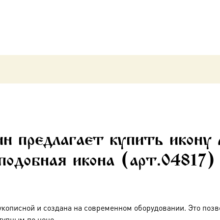
ин предлагает купить икону
подобная икона (арт.04817)
укописной и создана на современном оборудовании. Это позв
тупным по цене.