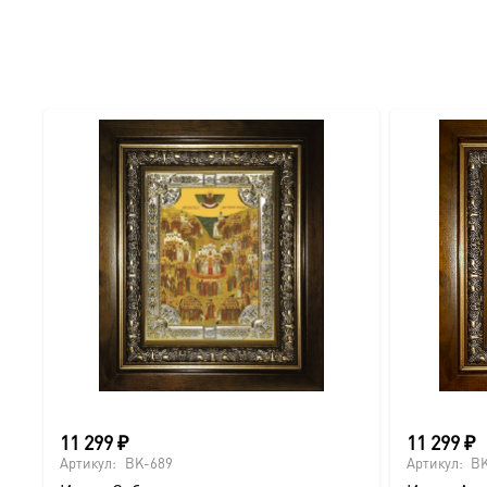
● Отделка: Ручное нанесение опуши, лаковое покрытие.
Для кого этот образ?
Эта икона станет прекрасным духовным подарком:
● На день Ангела (именины) — в честь небесного покро
● На Крещение ребенка или взрослого.
● На день рождения как символ защиты и заступничест
● На венчание или годовщину брака (для парных икон 
● На новоселье для освящения домашнего очага.
11 299
₽
11 299
₽
Доставка и заказ:
Артикул:
BK-689
Артикул:
BK