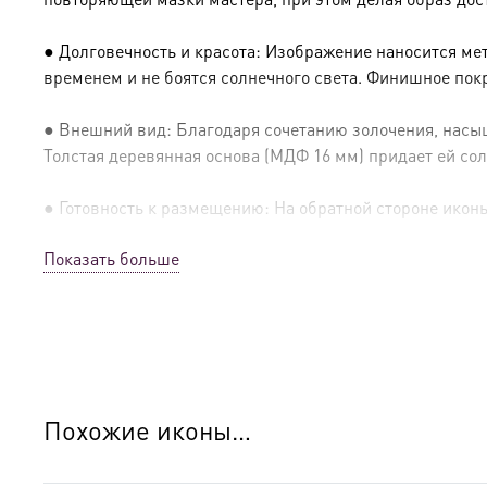
● Долговечность и красота: Изображение наносится ме
временем и не боятся солнечного света. Финишное пок
● Внешний вид: Благодаря сочетанию золочения, насыщ
Толстая деревянная основа (МДФ 16 мм) придает ей сол
● Готовность к размещению: На обратной стороне иконы 
Показать больше
● Освящение: Производство освящено
● Детали изготовления:
● Основа: МДФ, толщина 16 мм.
● Техника: Цифровая UV-печать по золочению.
Похожие иконы…
● Краски: Стойкие минеральные.