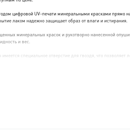
тодом цифровой UV-печати минеральными красками прямо на 
рытие лаком надежно защищает образ от влаги и истирания.
енных минеральных красок и рукотворно нанесенной опуши (р
идность и вес.
имеется специальное отверстие для гвоздя, что позволяет ле