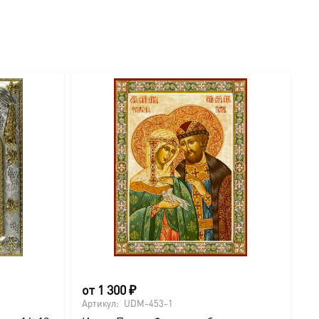
от
1 300
₽
о
Артикул:
UDM-453-1
Ар