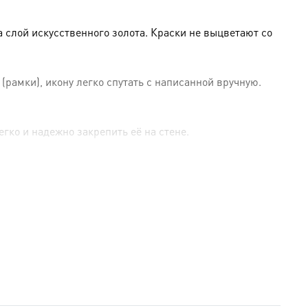
слой искусственного золота. Краски не выцветают со
амки), икону легко спутать с написанной вручную.
гко и надежно закрепить её на стене.