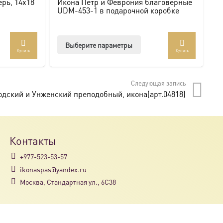
рь, 14х18
Икона Петр и Феврония благоверные
И
UDM-453-1 в подарочной коробке
U
Этот
Выберите параметры
Купить
Купить
товар
имеет
несколько
Следующая запись
вариаций.
дский и Унженский преподобный, икона(арт.04818)
Опции
можно
выбрать
на
Контакты
странице
+977-523-53-57
товара.
ikonaspas@yandex.ru
Москва, Стандартная ул., 6С38