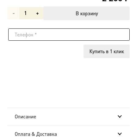
Количество
В корзину
товара
Мария
(Романова)
Купить в 1 клик
страстотерпица,
царевна,
икона
(арт.06583)
Описание
Оплата & Доставка