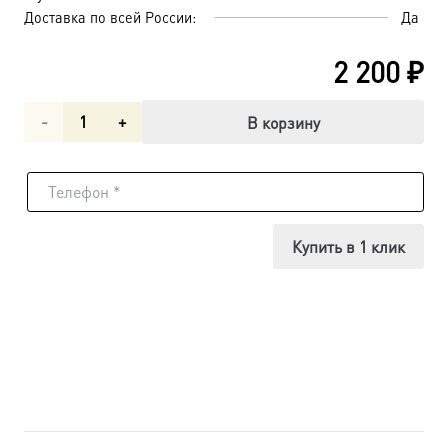
Доставка по всей России:
Да
2 200
₽
Количество
В корзину
товара
Михаил
архангел
Купить в 1 клик
грозных
сил
воевода,
икона
(арт.06154)