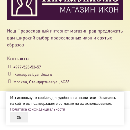
Наш Православный интернет магазин рад предложить
вам широкий выбор православных икон и святых
образов
Контакты
+977-523-53-57
ikonaspas@yandex.ru
Москва, Стандартная ул., 6С38
Мы используем cookies для удобства и аналитики. Оставаясь
Copyright © 2018-2025
на сайте вы подтверждаете согласие на их использование.
Магазин православных икон «ikonaspas.ru»
Политика конфиденциальности
Ok
В корзину