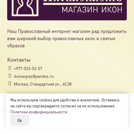
Наш Православный интернет магазин рад предложить
вам широкий выбор православных икон и святых
образов
Контакты
+977-523-53-57
ikonaspas@yandex.ru
Москва, Стандартная ул., 6С38
Мы используем cookies для удобства и аналитики. Оставаясь
Copyright © 2018-2025
на сайте вы подтверждаете согласие на их использование.
Магазин православных икон «ikonaspas.ru»
Политика конфиденциальности
Ok
В корзину