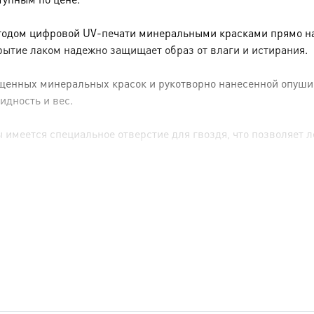
тодом цифровой UV-печати минеральными красками прямо на 
рытие лаком надежно защищает образ от влаги и истирания.
енных минеральных красок и рукотворно нанесенной опуши (р
идность и вес.
имеется специальное отверстие для гвоздя, что позволяет ле