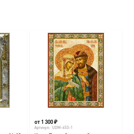
от
1 300
₽
о
Артикул:
UDM-453-1
Ар