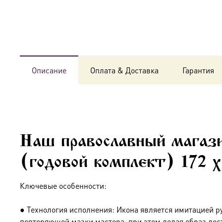
Описание
Оплата & Доставка
Гарантия
Наш православный магаз
(годовой комплект) 172 
Ключевые особенности:
● Технология исполнения: Икона является имитацией р
повторяющей мазки мастера, при этом делая образ дос