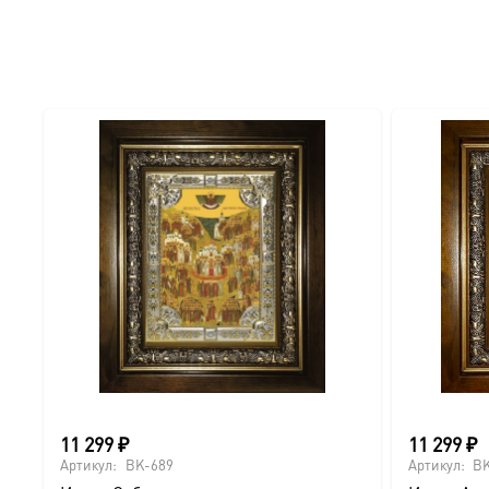
● Отделка: Ручное нанесение опуши, лаковое покрытие.
Для кого этот образ?
Эта икона станет прекрасным духовным подарком:
● На день Ангела (именины) — в честь небесного покро
● На Крещение ребенка или взрослого.
● На день рождения как символ защиты и заступничест
● На венчание или годовщину брака (для парных икон 
● На новоселье для освящения домашнего очага.
11 299
₽
11 299
₽
Доставка и заказ:
Артикул:
BK-689
Артикул:
BK