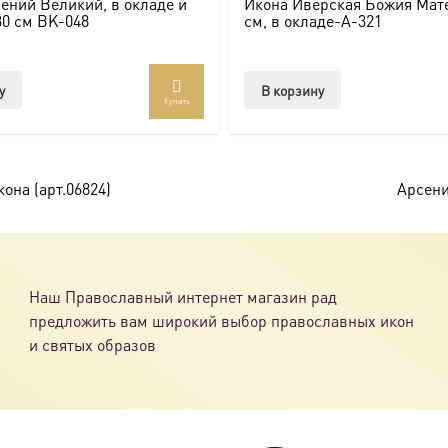
ений Великий, в окладе и
Икона Иверская Божия Мате
ссии. Также можно заказать икону в окладе и киоте.
30 см BK-048
см, в окладе-A-321
товлена под заказ по вашим размерам.
у
В корзину
Купить
com/ikonaspas
она (арт.06824)
Арсени
Наш Православный интернет магазин рад
предложить вам широкий выбор православных икон
и святых образов