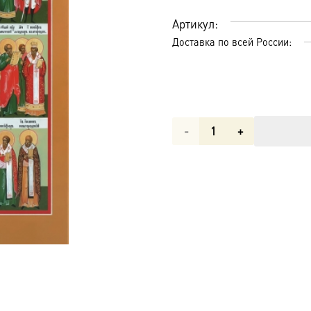
Артикул:
Доставка по всей России:
Количество
товара
Минеи
поседмичные,
48
штук
(годовой