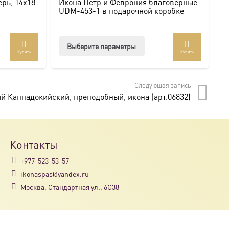
рь, 14х18
Икона Петр и Феврония благоверные
И
UDM-453-1 в подарочной коробке
U
Этот
Выберите параметры
Купить
Купить
товар
имеет
несколько
Следующая запись
вариаций.
й Каппадокийский, преподобный, икона (арт.06832)
Опции
можно
выбрать
на
Контакты
странице
+977-523-53-57
товара.
ikonaspas@yandex.ru
Москва, Стандартная ул., 6С38