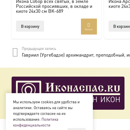
Икона Собор всех святых, в земле
Икона Арс
Мы предлагаем купить икону в Москве с доставкой по Ро
Российской просиявших, в окладе и
киоте 24х
киоте 24х30 см BK-689
Доступна в стандартных размерах или может быть изго
В корзину
В корзин
Купить
Подписывайтесь на нашу группу ВКонтакте:
https://vk.
Предыдущая запись
Гавриил (Ургебадзе) архимандрит, преподобный, ик
Мы используем cookies для удобства и
аналитики. Оставаясь на сайте вы
подтверждаете согласие на их
использование.
Политика
конфиденциальности