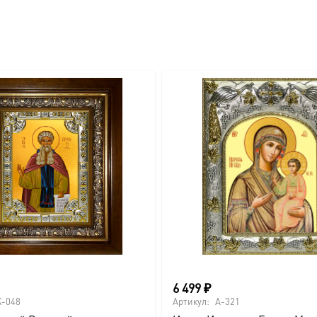
вителя.
ва.
или образов покровителей семьи).
6 499
₽
-048
Артикул:
A-321