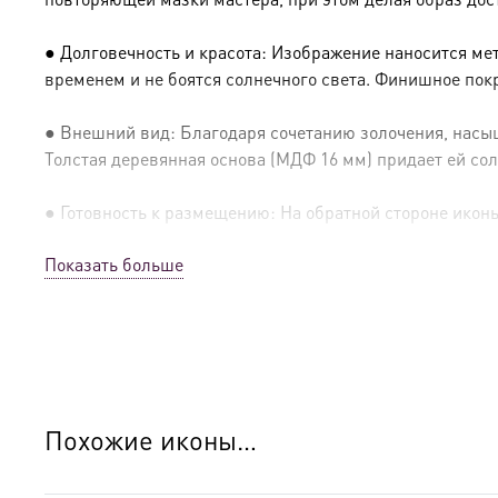
● Долговечность и красота: Изображение наносится ме
временем и не боятся солнечного света. Финишное пок
● Внешний вид: Благодаря сочетанию золочения, насыщ
Толстая деревянная основа (МДФ 16 мм) придает ей сол
● Готовность к размещению: На обратной стороне иконы 
Показать больше
● Освящение: Производство освящено
● Детали изготовления:
● Основа: МДФ, толщина 16 мм.
● Техника: Цифровая UV-печать по золочению.
Похожие иконы…
● Краски: Стойкие минеральные.