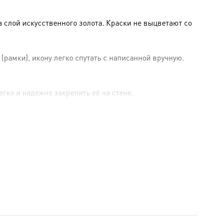
слой искусственного золота. Краски не выцветают со
амки), икону легко спутать с написанной вручную.
гко и надежно закрепить её на стене.