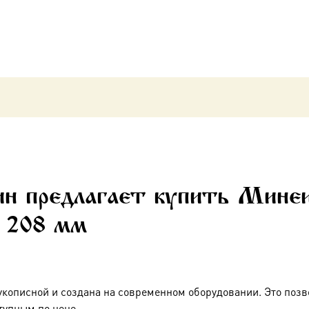
комплект)
172 х
208
мм
ин предлагает купить Мине
х 208 мм
укописной и создана на современном оборудовании. Это позв
тупным по цене.