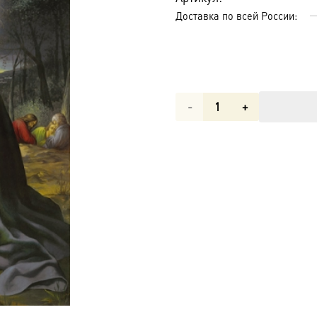
Доставка по всей России:
Количество
товара
Моление
о
Чаше,
икона
(арт.00630)