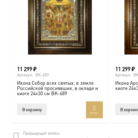
11 299
₽
11 299
₽
Артикул:
BK-689
Артикул:
BK
Икона Собор всех святых, в земле
Икона Арс
Российской просиявших, в окладе и
киоте 24х
киоте 24х30 см BK-689
В корзину
В корзин
Купить
Предыдущая запись