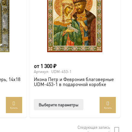
от
1 300
₽
о
Артикул:
UDM-453-1
Ар
рь, 14х18
Икона Петр и Феврония благоверные
И
UDM-453-1 в подарочной коробке
U
Этот
Выберите параметры
Купить
Купить
товар
имеет
несколько
Следующая запись
вариаций.