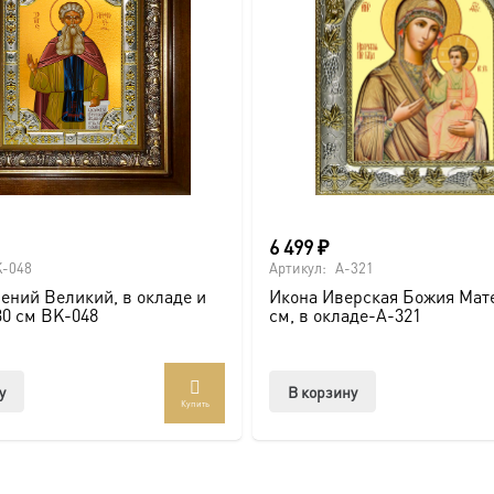
6 499
₽
-048
Артикул:
A-321
ений Великий, в окладе и
Икона Иверская Божия Мате
30 см BK-048
см, в окладе-A-321
у
В корзину
Купить