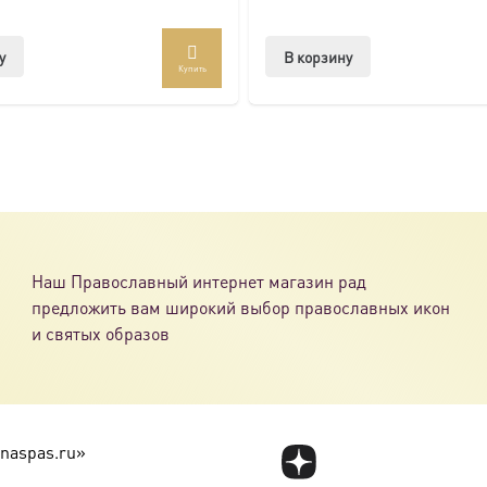
товлена под заказ по вашим размерам.
у
В корзину
Купить
com/ikonaspas
Наш Православный интернет магазин рад
предложить вам широкий выбор православных икон
и святых образов
naspas.ru»