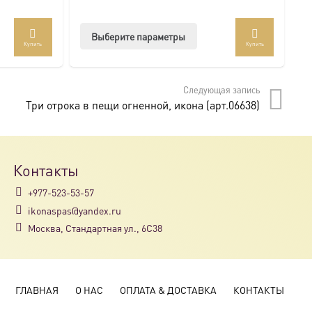
Этот
Выберите параметры
Купить
Купить
товар
имеет
несколько
Следующая запись
вариаций.
Три отрока в пещи огненной, икона (арт.06638)
Опции
можно
выбрать
на
Контакты
странице
+977-523-53-57
товара.
ikonaspas@yandex.ru
Москва, Стандартная ул., 6С38
ГЛАВНАЯ
О НАС
ОПЛАТА & ДОСТАВКА
КОНТАКТЫ