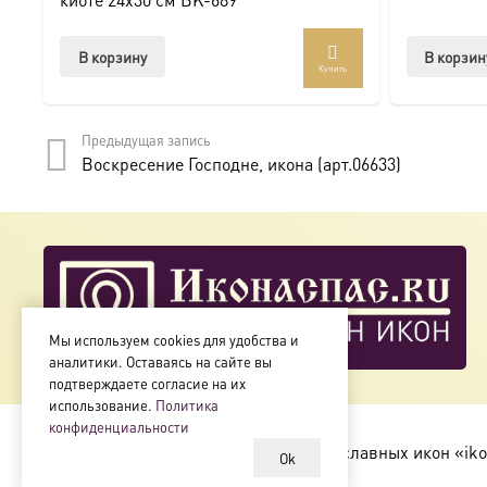
Доступна в стандартных размерах или может быть изго
В корзину
В корзин
Купить
Подписывайтесь на нашу группу ВКонтакте:
https://vk.
Предыдущая запись
Воскресение Господне, икона (арт.06633)
Мы используем cookies для удобства и
аналитики. Оставаясь на сайте вы
подтверждаете согласие на их
использование.
Политика
конфиденциальности
Copyright © 2018-2025
Магазин православных икон «iko
Ok