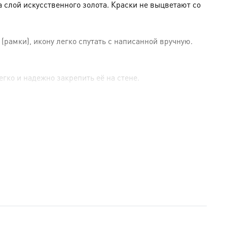
слой искусственного золота. Краски не выцветают со
амки), икону легко спутать с написанной вручную.
гко и надежно закрепить её на стене.