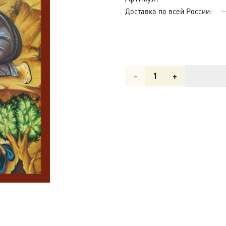
Доставка по всей России:
Количество
товара
Моление
о
Чаше,
икона
(арт.06635)