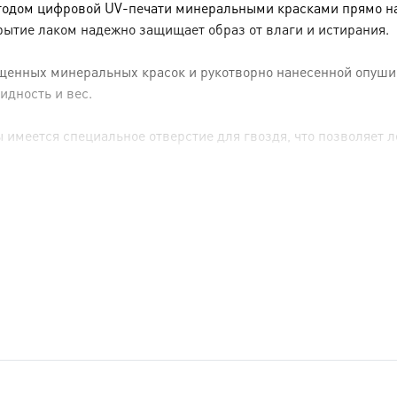
тодом цифровой UV-печати минеральными красками прямо на 
рытие лаком надежно защищает образ от влаги и истирания.
енных минеральных красок и рукотворно нанесенной опуши (р
идность и вес.
имеется специальное отверстие для гвоздя, что позволяет ле