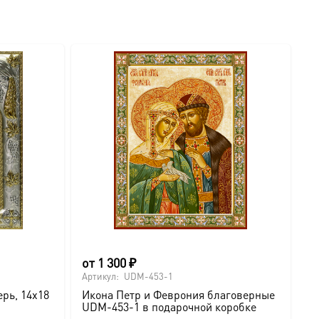
от
1 300
₽
о
Артикул:
UDM-453-1
Ар
рь, 14х18
Икона Петр и Феврония благоверные
И
UDM-453-1 в подарочной коробке
U