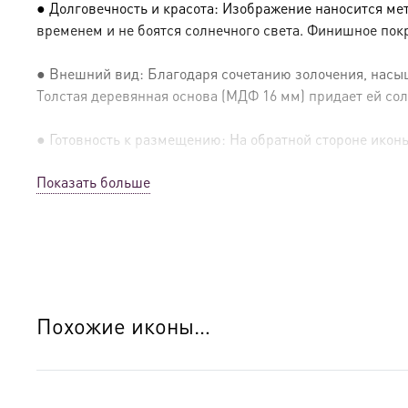
● Долговечность и красота: Изображение наносится ме
временем и не боятся солнечного света. Финишное пок
● Внешний вид: Благодаря сочетанию золочения, насыщ
Толстая деревянная основа (МДФ 16 мм) придает ей сол
● Готовность к размещению: На обратной стороне иконы 
Показать больше
● Освящение: Производство освящено
● Детали изготовления:
● Основа: МДФ, толщина 16 мм.
● Техника: Цифровая UV-печать по золочению.
Похожие иконы…
● Краски: Стойкие минеральные.
● Отделка: Ручное нанесение опуши, лаковое покрытие.