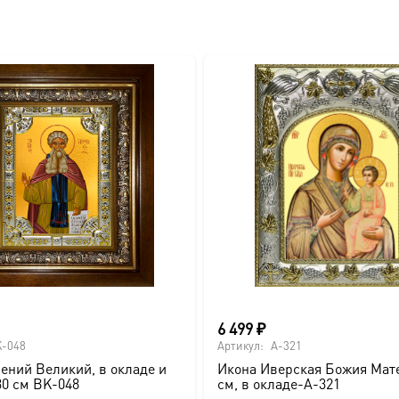
вителя.
ва.
или образов покровителей семьи).
6 499
₽
-048
Артикул:
A-321
ений Великий, в окладе и
Икона Иверская Божия Мате
ссии. Также можно заказать икону в окладе и киоте.
30 см BK-048
см, в окладе-A-321