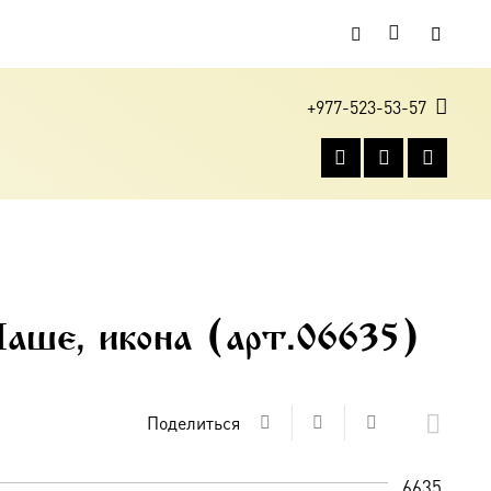
+977-523-53-57
аше, икона (арт.06635)
Поделиться
6635