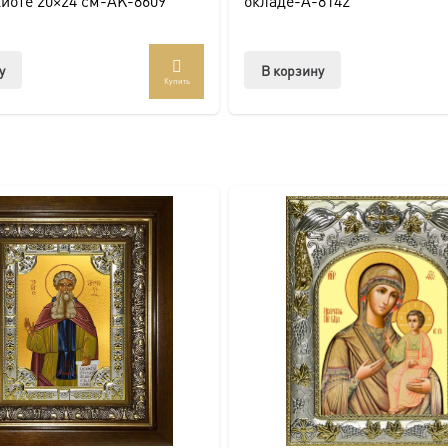
киоте 20×24 см-AK-8609
окладе-A-8142
ссии. Также можно заказать икону в окладе и киоте.
у
В корзину
Купить
товлена под заказ по вашим размерам.
com/ikonaspas