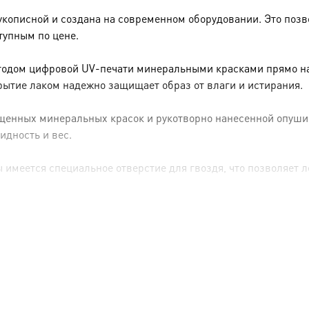
укописной и создана на современном оборудовании. Это позв
тупным по цене.
тодом цифровой UV-печати минеральными красками прямо на 
рытие лаком надежно защищает образ от влаги и истирания.
енных минеральных красок и рукотворно нанесенной опуши (р
идность и вес.
имеется специальное отверстие для гвоздя, что позволяет ле