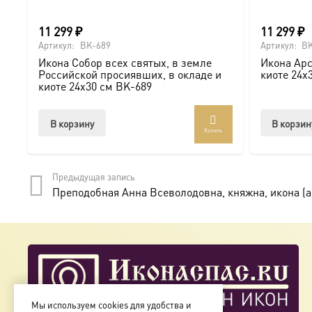
11 299
₽
11 299
₽
Артикул:
BK-689
Артикул:
BK
Икона Собор всех святых, в земле
Икона Арс
Российской просиявших, в окладе и
киоте 24х
киоте 24х30 см BK-689
В корзину
В корзин
Купить
Предыдущая запись
Преподобная Анна Всеволодовна, княжна, икона (а
Мы используем cookies для удобства и