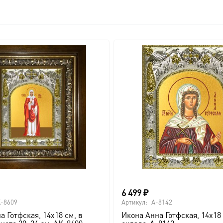
вителя.
ва.
или образов покровителей семьи).
6 499
₽
-8609
Артикул:
A-8142
а Готфская, 14х18 см, в
Икона Анна Готфская, 14х18 