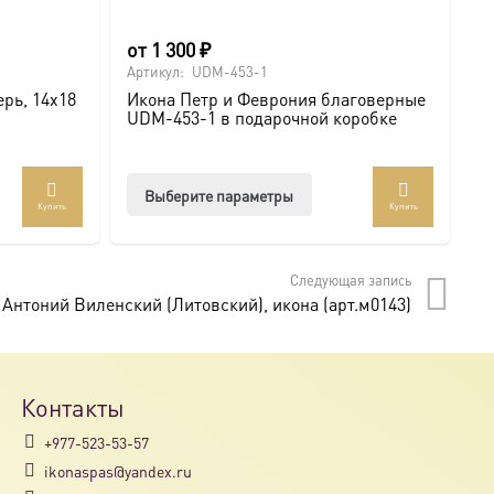
от
1 300
₽
о
Артикул:
UDM-453-1
Ар
рь, 14х18
Икона Петр и Феврония благоверные
И
UDM-453-1 в подарочной коробке
U
Этот
Выберите параметры
Купить
Купить
товар
имеет
несколько
Следующая запись
вариаций.
Антоний Виленский (Литовский), икона (арт.м0143)
Опции
можно
выбрать
на
Контакты
странице
+977-523-53-57
товара.
ikonaspas@yandex.ru