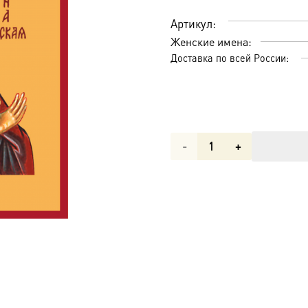
Артикул:
Женские имена:
Доставка по всей России:
Количество
товара
Мученица
Анна
Готфская,
икона