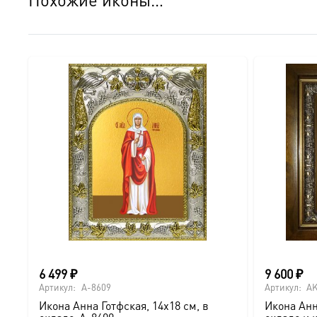
● Краски: Стойкие минеральные.
● Отделка: Ручное нанесение опуши, лаковое покрытие.
Для кого этот образ?
Эта икона станет прекрасным духовным подарком:
● На день Ангела (именины) — в честь небесного покро
● На Крещение ребенка или взрослого.
● На день рождения как символ защиты и заступничест
● На венчание или годовщину брака (для парных икон 
6 499
₽
9 600
₽
Артикул:
A-8609
Артикул:
AK
● На новоселье для освящения домашнего очага.
Икона Анна Готфская, 14х18 см, в
Икона Анн