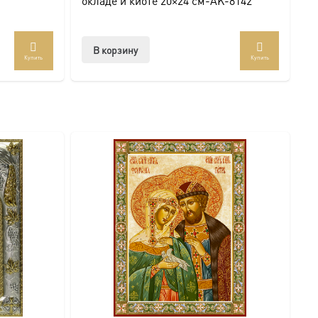
окладе и киоте 20×24 см-AK-8142
В корзину
Купить
Купить