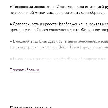
● Технология исполнения: Икона является имитацией р
повторяющей мазки мастера, при этом делая образ дос
● Долговечность и красота: Изображение наносится ме
временем и не боятся солнечного света. Финишное пок
● Внешний вид: Благодаря сочетанию золочения, насыщ
Толстая деревянная основа (МДФ 16 мм) придает ей сол
● Готовность к размещению: На обратной стороне иконы 
Показать больше
● Освящение: Производство освящено
● Детали изготовления:
● Основа: МДФ, толщина 16 мм.
● Техника: Цифровая UV-печать по золочению.
Похожие иконы…