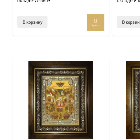
окладе-A-8609
окладе и 
Доставка и заказ:
Мы предлагаем купить икону в Москве с доставкой по Ро
В корзину
В корзин
Купить
Доступна в стандартных размерах или может быть изго
Подписывайтесь на нашу группу ВКонтакте:
https://vk.