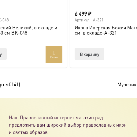
6 499
₽
-048
Артикул:
A-321
ений Великий, в окладе и
Икона Иверская Божия Мате
30 см BK-048
см, в окладе-A-321
у
В корзину
Купить
рт.м0141)
Мученик 
Наш Православный интернет магазин рад
предложить вам широкий выбор православных икон
и святых образов