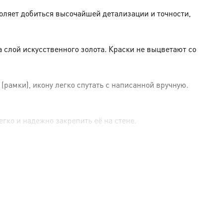
оляет добиться высочайшей детализации и точности,
слой искусственного золота. Краски не выцветают со
амки), икону легко спутать с написанной вручную.
гко и надежно закрепить её на стене.