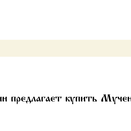
(арт.м0142)
ин предлагает купить Муче