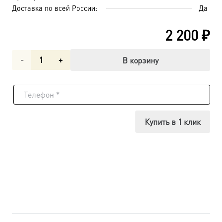
Доставка по всей России:
Да
2 200
₽
Количество
В корзину
товара
Мученик
Никифор
Купить в 1 клик
Антиохийский
(Сирский),
икона
(арт.м0431)