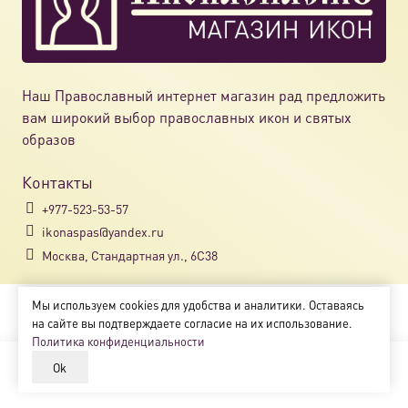
Наш Православный интернет магазин рад предложить
вам широкий выбор православных икон и святых
образов
Контакты
+977-523-53-57
ikonaspas@yandex.ru
Москва, Стандартная ул., 6С38
Мы используем cookies для удобства и аналитики. Оставаясь
Copyright © 2018-2025
на сайте вы подтверждаете согласие на их использование.
Магазин православных икон «ikonaspas.ru»
Политика конфиденциальности
Ok
В корзину